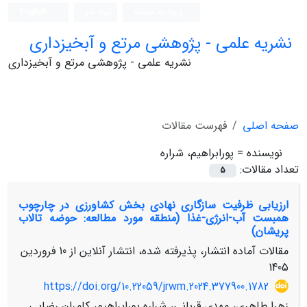
ورود به سامانه
ثبت نام
English
نشریه علمی - پژوهشی مرتع و آبخیزداری
نشریه علمی - پژوهشی مرتع و آبخیزداری
صفحه اصلی
فهرست مقالات
نویسنده =
پورابراهیم، شراره
تعداد مقالات:
5
ارزیابی ظرفیت سازگاری نهادی بخش کشاورزی در چارچوب
همبست آب-انرژی-غذا (منطقه مورد مطالعه: حوضه تالاب
پریشان)
مقالات آماده انتشار، پذیرفته شده، انتشار آنلاین از
10 فروردین
1405
https://doi.org/10.22059/jrwm.2024.377900.1782
زهرا طاهری، مهدی قربانی، شراره پورابراهیم، کامران رضایی