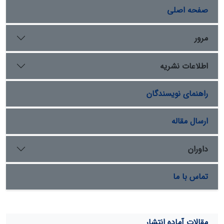
شاخص‌های تغییرپذیری جریان، حقابه زیست محیطی
صفحه اصلی
رودخانه در سطح زیرحوزه و در مقیاس زمانی ماهانه محاسبه
گردید که به‌این‌ترتیب سهم زیرحوزه‌های مختلف در تأمین
حقابه مشخص شده و می‌تواند جهت مدیریت حوزه‌های
مرور
آبخیز مدنظر قرار گیرد. نتایج نشان داد که روش منحنی تداوم
جریان Q95 بالاترین و تنانت اصلاح‌شده وزارت نیرو کمترین
اطلاعات نشریه
مقادیر را برآورد می‌کنند، برای مثال در آخرین ایستگاه (سیرا-
کرج) مقدار Q95 میانگین ماهانه 5/75 m3/s است درحالی‌که
راهنمای نویسندگان
مقدار میانگین برآورد شده از تنانت m3/s 2/35 می‌باشد.
درنهایت، مقادیر به‌دست‌آمده به‌وسیله روش منحنی تداوم
جریان به‌عنوان حد بالا و شاخص تغییرپذیری جریان به‌عنوان
ارسال مقاله
حد پایین حقابه رودخانه کرج به‌صورت ماهانه پیشنهاد شد.
داوران
تماس با ما
مقالات آماده انتشار