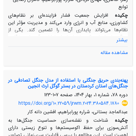
توابع
چکیده
افزایش جمعیت فشار فزاینده‌ای بر نظام‌های
کشاورزی، منابع آب و انرژی وارد می‌کند و مدیریت مؤثر این
نظام‌ها می‌تواند پایداری آن‌ها را تضمین کند. یکی از
ویژگی‌های اصلی یک ساختار پایدار، توانایی آن برای سازگاری
بیشتر
با تغییرات است. این پژوهش با هدف ارزیابی ظرفیت
سازگاری نهادیِ بخش کشاورزی در چارچوب همبست آب-
مشاهده مقاله
انرژی-غذا صورت گرفته است. نهاد به نظام قاعده‌گذاری،
رویه‌های تصمیم‌گیری و برنامه‌هایی اطلاق می‌شود که موجب
شکل‌گیری حرکت‌های اجتماعی، تعیین نقش افراد در این
پهنه‌بندی حریق جنگلی با استفاده از مدل جنگل تصادفی در
حرکت‌ها و نحوه تعامل آن‌ها می‌شود. در این پژوهش، از مدل
جنگل‌های استان کردستان در بستر گوگل ارث انجین
چرخ ظرفیت سازگاری برای ارزیابی ظرفیت سازگاری نهادی
دوره 78، شماره 1، بهار 1404، صفحه
107-123
استفاده شد. این مدل شامل شش معیار کلیدی 1) تنوع، 2)
ظرفیت یادگیری، 3) ظرفیت واکنش خودسازگارانه، 4) ویژگی‌
https://doi.org/10.22059/jrwm.2024.380584.1780
رهبری، 5) منابع و 6) حکمرانی منصفانه است. برای انجام این
عبدالماجد بستانی، شراره پورابراهیم، افشین دانه کار
بررسی، پس از تحلیل نظام کشاورزی و شناسایی 27
چکیده
شناخت و نقشه‌سازی حساسیت جنگل‌ها به
دست‌اندرکار مرتبط، پرسش‌نامه ظرفیت سازگاری در بین این
آتش‌سوزی برای حفظ اکوسیستم‌ها و تنوع زیستی دارای
دست‌اندرکاران سازمانی تکمیل و همچنین مصاحبه‌هایی برای
اهمیت است. این مطالعه با بررسی قابلیت سری‌زمانی تصاویر