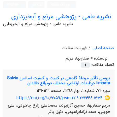
ورود به سامانه
ثبت نام
English
نشریه علمی - پژوهشی مرتع و آبخیزداری
نشریه علمی - پژوهشی مرتع و آبخیزداری
صفحه اصلی
فهرست مقالات
نویسنده =
صفاریها، مریم
تعداد مقالات:
1
بررسی تأثیر مرحلۀ گلدهی بر کمیت و کیفیت اسانس Salvia
limbata درطبقات ارتفاعی مختلف درمراتع طالقان
دوره 72، شماره 1، بهار 1398، صفحه
139-149
https://doi.org/10.22059/jrwm.2019.272446.1334
مریم صفاریها، حسین آذرنیوند، محمدعلی زارع چاهوکی، علی
طویلی، صمد نژادابراهیمی، دنیل پاتر