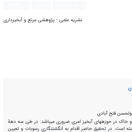
ورود به سامانه
ثبت نام
English
نشریه علمی - پژوهشی مرتع و آبخیزداری
ن
بولحسن فتح آبادی
و خاک در حوزه­های آبخیز امری ضروری می­باشد. در طی سه دهۀ
ه است. در تحقیق حاضر اقدام به انگشت­نگاری رسوبات و تعیین