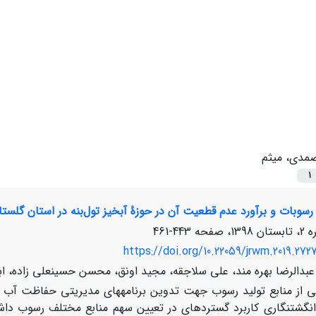
مدی، میثم
1
سوبات و برآورد عدم قطعیت آن در حوزۀ آبخیز تول‌بنه در استان گلستا
443-461
https://doi.org/10.22059/jrwm.2019.272
بدالرضا بهره مند، علی سلاجقه، مجید اونق، محسن حسینعلی زاده، ا
ی از منابع تولید رسوب جهت تدوین برنامه­های مدیریتی حفاظت آب 
گشت­نگاری کاربرد گسترده­ای در تعیین سهم منابع مختلف رسوب داشت