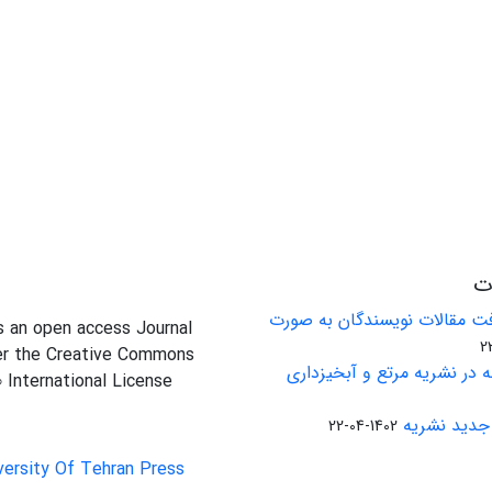
ات
ت مقالات نویسندگان به صورت
is an open access Journal
er the Creative Commons
 در نشریه مرتع و آبخیزداری
0 International License
جدید نشریه
1402-04-22
versity Of Tehran Press