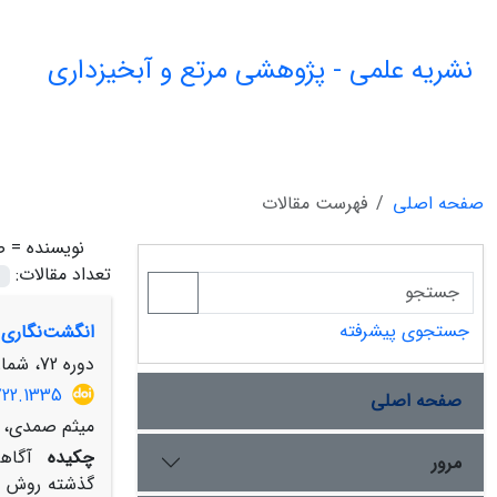
نشریه علمی - پژوهشی مرتع و آبخیزداری
صفحه اصلی
فهرست مقالات
نویسنده =
ص
تعداد مقالات:
جستجوی پیشرفته
انگشت‌نگاری ر
دوره 72، شماره 2، تابستان 1398، صفحه
722.1335
صفحه اصلی
میثم صمدی، ع
چکیده
آگاه
مرور
گذشته روش ان