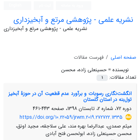
ورود به سامانه
ثبت نام
English
نشریه علمی - پژوهشی مرتع و آبخیزداری
نشریه علمی - پژوهشی مرتع و آبخیزداری
صفحه اصلی
فهرست مقالات
نویسنده =
حسینعلی زاده، محسن
تعداد مقالات:
1
انگشت‌نگاری رسوبات و برآورد عدم قطعیت آن در حوزۀ آبخیز
تول‌بنه در استان گلستان
دوره 72، شماره 2، تابستان 1398، صفحه
443-461
https://doi.org/10.22059/jrwm.2019.272722.1335
میثم صمدی، عبدالرضا بهره مند، علی سلاجقه، مجید اونق،
محسن حسینعلی زاده، ابولحسن فتح آبادی