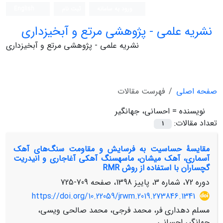
ورود به سامانه
ثبت نام
English
نشریه علمی - پژوهشی مرتع و آبخیزداری
نشریه علمی - پژوهشی مرتع و آبخیزداری
صفحه اصلی
فهرست مقالات
نویسنده =
احسانی، جهانگیر
تعداد مقالات:
1
مقایسۀ حساسیت به فرسایش و مقاومت سنگ‌های آهک
آسماری، آهک میشان، ماسهسنگ آهکی آغاجاری و انیدریت
گچساران با استفاده از روش RMR
دوره 72، شماره 3، پاییز 1398، صفحه
709-725
https://doi.org/10.22059/jrwm.2019.273846.1341
مسلم دهداری فر، محمد فرجی، محمد صالحی ویسی،
جهانگیر احسانی