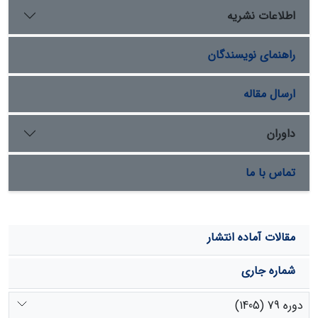
مقاومت سنگ‌های سازند فارس با روشRMR تفاوت معنی‌دار
اطلاعات نشریه
وجود ندارد ولی بین سنگ‌های سازند فارس و سنگ آهک
آسماری تفاوت معنی‌دار وجود دارد. سنگ آهک آسماری از نظر
راهنمای نویسندگان
مقاومتی جزء سنگ‌های خوب تا خیلی خوب با محدودۀ امتیاز
روش RMR69 تا 84، سنگ آهک میشان بین متوسط تا خیلی
خوب53 تا 83، ماسه‌سنگ آهکی آغاجاری متوسط تا خوب44
ارسال مقاله
تا 76، و انیدریت گچساران خوب63 تا74 می‌باشد.
داوران
تماس با ما
مقالات آماده انتشار
شماره جاری
دوره 79 (1405)