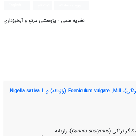
ورود به سامانه
ثبت نام
English
نشریه علمی - پژوهشی مرتع و آبخیزداری
بررسی تأثیر سالیسیلیک اسید بر جوانه‌زنی سه گونۀ L. Cynara scolymus (کنگر فرنگی)، Foeniculum vulgare .Mill (رازیانه) و Nigella sativa L.
کنگر فرنگی (
Cynara scolymus
)، رازیانه