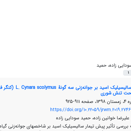
ودایی زاده، حمید
1
 تحت تنش شوری
911-925
https://doi.org/10.22059/jrwm.2019.274
علیرضا خوانین زاده، حمید سودایی زاده
ررسی تأثیر پیش تیمار سالیسیلیک اسید بر شاخص­های جوانه‌زنی گیاه 