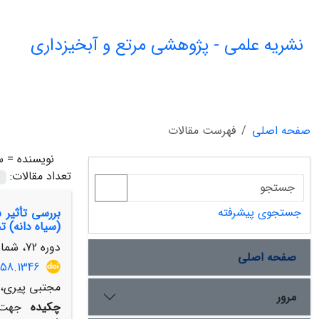
نشریه علمی - پژوهشی مرتع و آبخیزداری
صفحه اصلی
فهرست مقالات
نویسنده =
س
تعداد مقالات:
جستجوی پیشرفته
(سیاه دانه)
دوره 72، شماره 4، زمستان 1398، صفحه
صفحه اصلی
658.1346
مجتبی پیری، 
مرور
چکیده
جهت ب