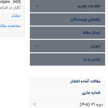
ulgare
.Mill
(
اطلاعات نشریه
تکرار در شرای
بیشتر
اثر شوری و پی
راهنمای نویسندگان
مشاهده مقاله
در شرایط تنش 
ارسال مقاله
داوران
سالیسیلیک تح
 vulgare
Mill.
تماس با ما
مقالات آماده انتشار
شماره جاری
دوره 79 (1405)