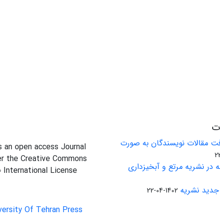
ات
ت مقالات نویسندگان به صورت
is an open access Journal
er the Creative Commons
 در نشریه مرتع و آبخیزداری
0 International License
جدید نشریه
1402-04-22
versity Of Tehran Press