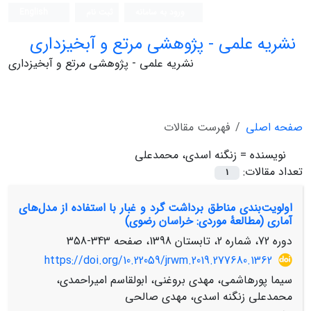
ورود به سامانه
ثبت نام
English
نشریه علمی - پژوهشی مرتع و آبخیزداری
نشریه علمی - پژوهشی مرتع و آبخیزداری
صفحه اصلی
فهرست مقالات
نویسنده =
زنگنه اسدی، محمدعلی
تعداد مقالات:
1
اولویت‌بندی مناطق برداشت گرد و غبار با استفاده از مدل‌های
آماری (مطالعۀ موردی: خراسان رضوی)
دوره 72، شماره 2، تابستان 1398، صفحه
343-358
https://doi.org/10.22059/jrwm.2019.277680.1362
سیما پورهاشمی، مهدی بروغنی، ابولقاسم امیراحمدی،
محمدعلی زنگنه اسدی، مهدی صالحی