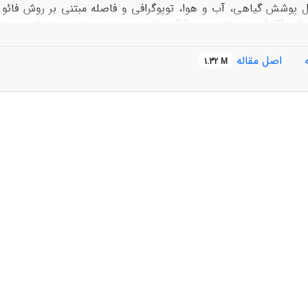
متوسط (2S)، کم (3S) و غیر شایسته (N) به­کار رفت. نت
نین کل منطقه در فصل­های بهار و تابستان به لحاظ کوهستانی بود
اصل مقاله
1.32 M
ترین زمان مساعد برای زنبورداری در منطقه ماه­های خرداد، تیر، مرداد و