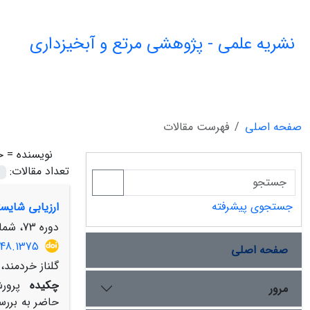
نشریه علمی - پژوهشی مرتع و آبخیزداری
صفحه اصلی
فهرست مقالات
نویسنده =
خ
تعداد مقالات:
جستجوی پیشرفته
ارزیابی شایست
دوره 73، شماره 1، بهار 1399، صفحه
948.1375
صفحه اصلی
گلناز خردمند،
چکیده
پرورش
مرور
حاضر به بررس