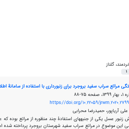
ردمند، گلناز
1
گی مراتع سراب سفید بروجرد برای زنبورداری با استفاده از سامانۀ اطل
75-88
https://doi.org/10.22059/jrwm.2020.279
 علی آریاپور، حمیدرضا محرابی
 زنبور عسل یکی از جنبه­های استفادۀ چند منظوره از مراتع بوده که ع
ی این موضوع در مراتع سراب سفید شهرستان بروجرد پرداخته شده است