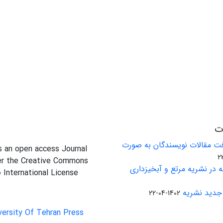
ات
ت مقالات نویسندگان به صورت
is an open access Journal
er the Creative Commons
 در نشریه مرتع و آبخیزداری
0 International License
جدید نشریه
1402-04-22
versity Of Tehran Press