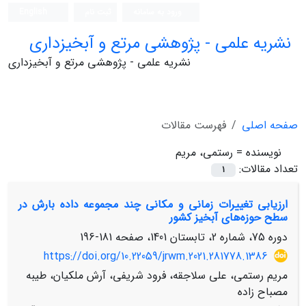
ورود به سامانه
ثبت نام
English
نشریه علمی - پژوهشی مرتع و آبخیزداری
نشریه علمی - پژوهشی مرتع و آبخیزداری
صفحه اصلی
فهرست مقالات
نویسنده =
رستمی، مریم
تعداد مقالات:
1
ارزیابی تغییرات زمانی و مکانی چند مجموعه داده بارش در
سطح حوزه‌های آبخیز کشور
دوره 75، شماره 2، تابستان 1401، صفحه
181-196
https://doi.org/10.22059/jrwm.2021.281778.1386
مریم رستمی، علی سلاجقه، فرود شریفی، آرش ملکیان، طیبه
مصباح زاده