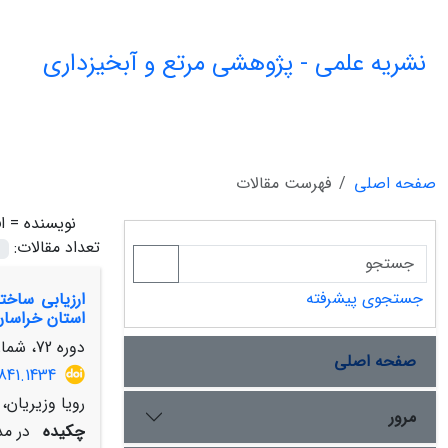
نشریه علمی - پژوهشی مرتع و آبخیزداری
صفحه اصلی
فهرست مقالات
نویسنده =
ا
تعداد مقالات:
جستجوی پیشرفته
ارزیابی ساخت
استان خراسا
دوره 72، شماره 3، پاییز 1398، صفحه
صفحه اصلی
841.1434
رویا وزیریان،
مرور
چکیده
در مد