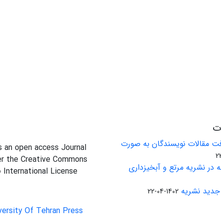
ات
ت مقالات نویسندگان به صورت
is an open access Journal
er the Creative Commons
 در نشریه مرتع و آبخیزداری
0 International License
جدید نشریه
1402-04-22
versity Of Tehran Press