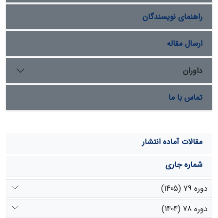
ای روشی مناسب برای تفکیک منشأ آلاینده­ها است. بنابراین،
راهنمای نویسندگان
بایستی اقدامات لازم در خصوص کنترل آلودگی­های انسانی از
منابعی چون فاضلاب شهری اراک، پساب کشاورزی و صنعتی
توسط سازمان­ها و شرکت­های مربوطه صورت گیرد.
ارسال مقاله
داوران
تماس با ما
مقالات آماده انتشار
شماره جاری
دوره 79 (1405)
دوره 78 (1404)