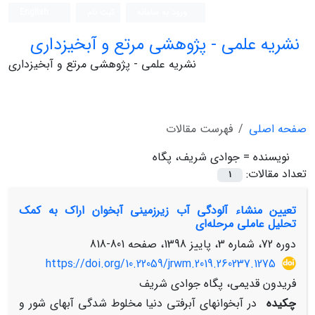
ورود به سامانه
ثبت نام
English
نشریه علمی - پژوهشی مرتع و آبخیزداری
نشریه علمی - پژوهشی مرتع و آبخیزداری
صفحه اصلی
فهرست مقالات
نویسنده =
جوادی شریف، پگاه
تعداد مقالات:
1
تعیین منشاء آلودگی آب زیرزمینی آبخوان اراک به کمک
تحلیل عاملی مرحله‌ای
دوره 72، شماره 3، پاییز 1398، صفحه
801-818
https://doi.org/10.22059/jrwm.2019.260237.1275
فریدون قدیمی، پگاه جوادی شریف
چکیده
در آبخوان­های آبرفتی دنیا مخلوط شدگی آب­های شور و