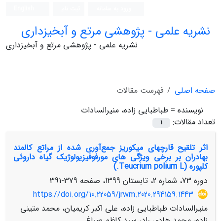
ورود به سامانه
ثبت نام
English
نشریه علمی - پژوهشی مرتع و آبخیزداری
نشریه علمی - پژوهشی مرتع و آبخیزداری
صفحه اصلی
فهرست مقالات
نویسنده =
طباطبایی زاده، منیرالسادات
تعداد مقالات:
1
اثر تلقیح قارچ‏های میکوریز جمع‌آوری شده از مراتع کالمند
بهادران بر برخی ویژگی‏ های مورفوفیزیولوژیک گیاه داروئی
کلپوره (Teucrium polium L.)
دوره 73، شماره 2، تابستان 1399، صفحه
379-391
https://doi.org/10.22059/jrwm.2020.294159.1443
منیرالسادات طباطبایی زاده، علی اکبر کریمیان، محمد متینی
زاده، محمد هادی راد، سید کاظم صباغ