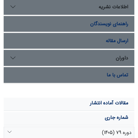
کاروتنوئید با (32/7 درصد) را نیز به خود اختصاص داد. تمام
اطلاعات نشریه
تیمارهای قارچی نیز، غلظت کلروفیل a را نسبت به شاهد به
طور معنی‏داری افزایش دادند. بدین ترتیب نتای بیانگر آثار
راهنمای نویسندگان
مفید رابطۀ همزیستی میکوریزی در گیاه کلپوره است که در
این بین استفاده از ترکیبی از این قارچ‏ها می‏تواند به مراتب
تأثیر بیشتر و بهتری در بهبود شرایط رشد گیاه داشته باشد.
ارسال مقاله
داوران
تماس با ما
مقالات آماده انتشار
شماره جاری
دوره 79 (1405)