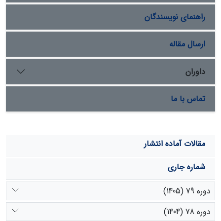
مذکور 7/13 درصد به حجم آورد سالانه رودخانه بهشت‌آباد
راهنمای نویسندگان
اضافه می‌کند. همچنین 10 درصد افزایش بارش در دو سال
نمونه ترسالی و خشکسالی مقایسه شد. نتایج نشان داد اثر
بارورسازی ابرها در خشکسالی بیشتر است.
ارسال مقاله
داوران
تماس با ما
مقالات آماده انتشار
شماره جاری
دوره 79 (1405)
دوره 78 (1404)