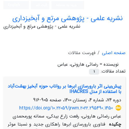
ورود به سامانه
ثبت نام
English
نشریه علمی - پژوهشی مرتع و آبخیزداری
نشریه علمی - پژوهشی مرتع و آبخیزداری
صفحه اصلی
فهرست مقالات
نویسنده =
رضائی هارونی، عباس
تعداد مقالات:
1
پیش‌بینی اثر بارورسازی ابرها بر رواناب حوزه آبخیز بهشت‌آباد
با استفاده از مدل IHACRES
دوره 74، شماره 4، زمستان 1400، صفحه
905-916
https://doi.org/10.22059/jrwm.2022.295490.1450
عباس رضائی هارونی، رفعت زارع بیدکی، سمانه پورمحمدی
چکیده
فناوری بارورسازی ابرها راهکاری جدید و نسبتا موثر