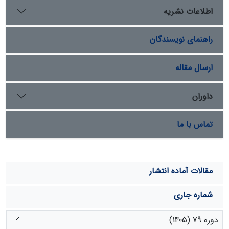
و کمترین (173/0) ضریب تبیین به‌ترتیب در گویه­های "
اطلاعات نشریه
توسعه کشت گیاهان دارویی تا چه اندازه در توانمندی
مشارکتی زنان تاثیرگذار است؟" و " مساحت مزارع و تنوع
راهنمای نویسندگان
گیاهان دارویی را تا چه اندازه باعث ترغیب زنان بر عدم
مهاجرت جوامع محلی می‌دانید؟" مشاهده شد. نتایج آزمون
همبستگی اسپیرمن نشان داد که گیاهان دارویی بر
ارسال مقاله
توانمندسازی اقتصادی (336/0r=، 000/0=sig) و اجتماعی
(280/0r=، 000/0=sig) زنان روستایی تأثیر مثبت و معنی‌داری
داوران
داشته است. در مجموع می‌توان گفت که زنان در روستای
کندلوس شهرستان نوشهر استان مازندران، با فعالیت در زمینه
تماس با ما
گیاهان دارویی به توانمندی اقتصادی (7/26 درصد) مطلوبی
رسیدند. کاشت گیاهان دارویی در استقلال اقتصادی و مالی
زنان روستای کندلوس و در نهایت توانمندی اجتماعی آن‌ها
موثر بوده‌اند.
مقالات آماده انتشار
شماره جاری
دوره 79 (1405)