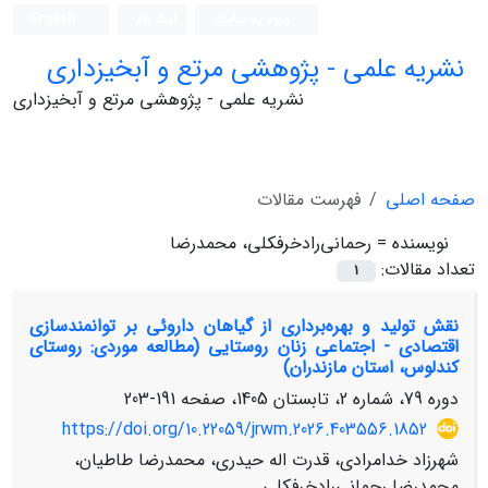
ورود به سامانه
ثبت نام
English
نشریه علمی - پژوهشی مرتع و آبخیزداری
نشریه علمی - پژوهشی مرتع و آبخیزداری
صفحه اصلی
فهرست مقالات
نویسنده =
رحمانی‌رادخرفکلی، محمدرضا
تعداد مقالات:
1
نقش تولید و بهره‌برداری از گیاهان داروئی بر توانمندسازی
اقتصادی - اجتماعی زنان روستایی (مطالعه موردی: روستای
کندلوس، استان مازندران)
دوره 79، شماره 2، تابستان 1405، صفحه
191-203
https://doi.org/10.22059/jrwm.2026.403556.1852
شهرزاد خدامرادی، قدرت اله حیدری، محمدرضا طاطیان،
محمدرضا رحمانی‌رادخرفکلی