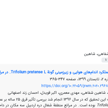
فاهی، شاهین
1
ی هوایی و زیر‌زمینی گونۀ Trifolium pratense L. در مراتع شغال‌درۀ‌ نمین، استان اردبیل
347-365
https://doi.org/10.22059/jrwm.2020.296
ی، شاهین شفاهی، مهدی معمری، اکبر قویدل، احسان زند اصفهانی
ر سال 1396 انجام شد بررسی تأثیر قرق 25 ساله بر عملکرد اندام‌های هوایی و زیر‌زمینی گونۀ‌
Trifol
بوده است. در مراتع منطقۀ شغال دره اردبیل سه مکان در داخ