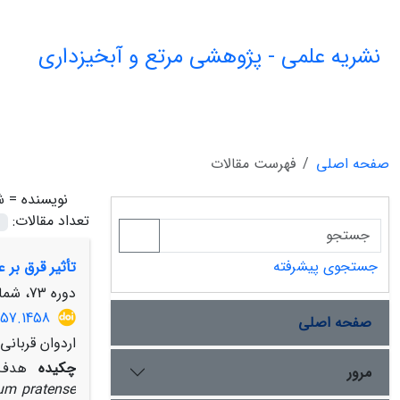
نشریه علمی - پژوهشی مرتع و آبخیزداری
صفحه اصلی
فهرست مقالات
نویسنده =
ش
تعداد مقالات:
جستجوی پیشرفته
تأثیر قرق بر عملکرد اندام‌ها
دوره 73، شماره 2، تابستان 1399، صفحه
857.1458
صفحه اصلی
اردوان قربان
چکیده
هدف این تحقیق که د
مرور
ium pratense