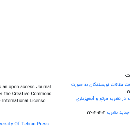
ات
ت مقالات نویسندگان به صورت
is an open access Journal
er the Creative Commons
 در نشریه مرتع و آبخیزداری
0 International License
جدید نشریه
1402-04-22
versity Of Tehran Press