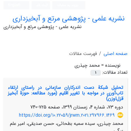
ورود به سامانه
ثبت نام
English
نشریه علمی - پژوهشی مرتع و آبخیزداری
نشریه علمی - پژوهشی مرتع و آبخیزداری
صفحه اصلی
فهرست مقالات
نویسنده =
محمد چیذری
تعداد مقالات:
1
تحلیل شبکۀ دست اندرکاران سازمانی در راستای ارتقاء
تاب‌آوری در مواجه با تغییر اقلیم (مورد مطالعه: حوزۀ آبخیز
قزل‌اوزن)
دوره 73، شماره 4، زمستان 1399، صفحه
725-740
https://doi.org/10.22059/jrwm.2021.297966.1469
محمد چیذری، سیده سمیه بطحائی، حسن صدیقی، امیر علم
بیگی