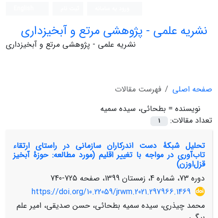
ورود به سامانه
ثبت نام
English
نشریه علمی - پژوهشی مرتع و آبخیزداری
نشریه علمی - پژوهشی مرتع و آبخیزداری
صفحه اصلی
فهرست مقالات
نویسنده =
بطحائی، سیده سمیه
تعداد مقالات:
1
تحلیل شبکۀ دست اندرکاران سازمانی در راستای ارتقاء
تاب‌آوری در مواجه با تغییر اقلیم (مورد مطالعه: حوزۀ آبخیز
قزل‌اوزن)
دوره 73، شماره 4، زمستان 1399، صفحه
725-740
https://doi.org/10.22059/jrwm.2021.297966.1469
محمد چیذری، سیده سمیه بطحائی، حسن صدیقی، امیر علم
بیگی