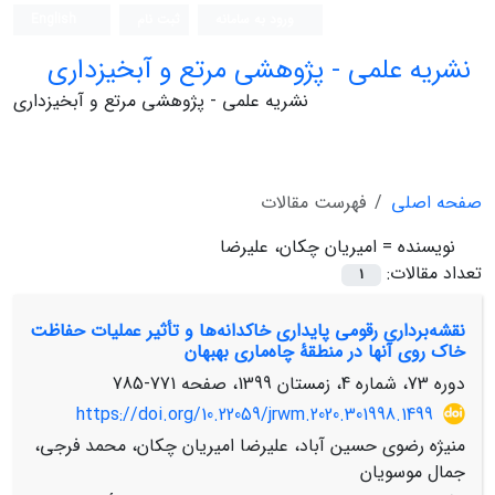
ورود به سامانه
ثبت نام
English
نشریه علمی - پژوهشی مرتع و آبخیزداری
نشریه علمی - پژوهشی مرتع و آبخیزداری
صفحه اصلی
فهرست مقالات
نویسنده =
امیریان چکان، علیرضا
تعداد مقالات:
1
نقشه‌برداری رقومی پایداری خاکدانه‌ها و تأثیر عملیات حفاظت
خاک روی آن‏ها در منطقۀ چاه‌ماری بهبهان
دوره 73، شماره 4، زمستان 1399، صفحه
771-785
https://doi.org/10.22059/jrwm.2020.301998.1499
منیژه رضوی حسین آباد، علیرضا امیریان چکان، محمد فرجی،
جمال موسویان