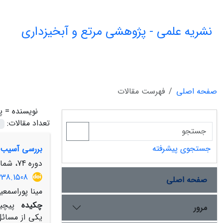
نشریه علمی - پژوهشی مرتع و آبخیزداری
صفحه اصلی
فهرست مقالات
نویسنده =
پ
تعداد مقالات:
جستجوی پیشرفته
بررسی آسیب‌پ
دوره 74، شماره 1، بهار 1400، صفحه
338.1508
صفحه اصلی
مینا پوراسمعی
چکیده
پیچید
مرور
یکی از مسائل