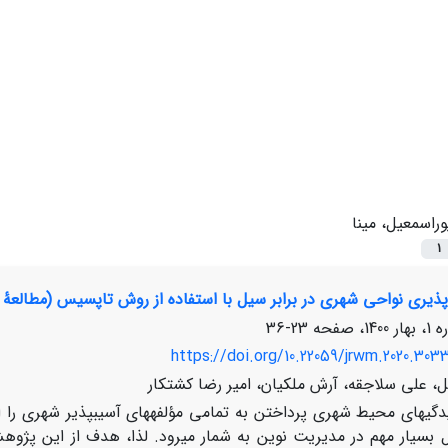
وراسمعیل، مینا
1
ذیری نواحی شهری در برابر سیل با استفاده از روش تاپسیس (مطالعۀ 
23-36
https://doi.org/10.22059/jrwm.2020.303
ل، علی سلاجقه، آرش ملکیان، امیر رضا کشتکار
گی­های محیط شهری پرداختن به تمامی مؤلفه­های آسیب­پذیر شهری را ا
 بسیار مهم در مدیریت نوین به شمار می­رود. لذا، هدف از این پژوه