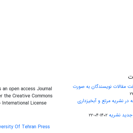
ات
ت مقالات نویسندگان به صورت
is an open access Journal
er the Creative Commons
 در نشریه مرتع و آبخیزداری
0 International License
جدید نشریه
1402-04-22
versity Of Tehran Press