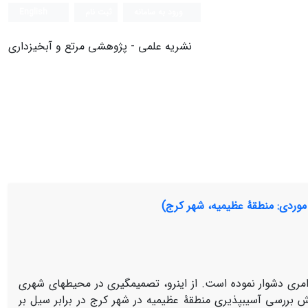
ورود به سامانه
ثبت نام
English
نشریه علمی - پژوهشی مرتع و آبخیزداری
موردی: منطقۀ عظیمیه، شهر کرج)
مری دشوار نموده است. از این­رو، تصمیم­گیری در محیط­های شهری
ش بررسی آسیب­پذیری منطقۀ عظیمیه در شهر کرج در برابر سیل بر