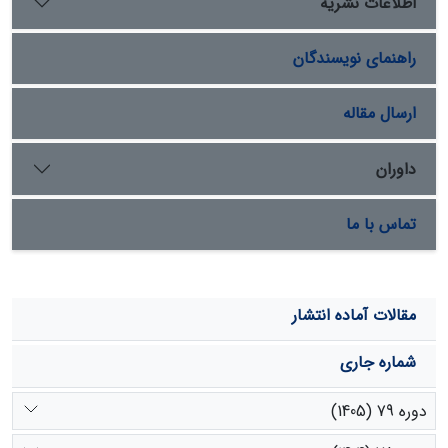
اطلاعات نشریه
مقایسۀ پارامترهای اقلیمی در دورۀ پایه (2015-2001) و دورۀ
آتی (2030-2016) حاکی از افزایش بارش و دمای کمینه و
راهنمای نویسندگان
بیشینه در دورۀ آتی نسبت به دورۀ پایه می‌باشد. همچنین بر
طبق نتایج، میزان NPP در دورۀ آتی در تمامی بیوم‌ها افزایش
یافته است که این افزایش در دورۀ آتی درنتیجه افزایش
ارسال مقاله
بارندگی می‌باشد. بیشترین مقدار NPP در قسمت‌های شمالی
و غربی منطقه به ترتیب مربوط به بیوم 4 با پوشش کشاورزی،
داوران
بیوم 5 و 2 با پوشش گیاهی مرتع بوده و کمترین مقدار آن
مربوط به قسمت‌های جنوبی منطقۀ مورد مطالعه می‌باشد.
تماس با ما
مقالات آماده انتشار
شماره جاری
دوره 79 (1405)