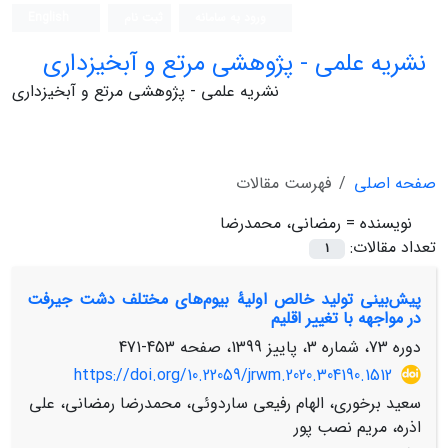
ورود به سامانه
ثبت نام
English
نشریه علمی - پژوهشی مرتع و آبخیزداری
نشریه علمی - پژوهشی مرتع و آبخیزداری
صفحه اصلی
فهرست مقالات
نویسنده =
رمضانی، محمدرضا
تعداد مقالات:
1
پیش‌بینی تولید خالص اولیۀ بیوم‌های مختلف دشت جیرفت
در مواجهه با تغییر اقلیم
دوره 73، شماره 3، پاییز 1399، صفحه
453-471
https://doi.org/10.22059/jrwm.2020.304190.1512
سعید برخوری، الهام رفیعی ساردوئی، محمدرضا رمضانی، علی
اذره، مریم نصب پور