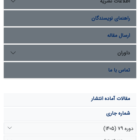
اطلاعات نشریه
مارکوف استفاده گردید. همچنین با استفاده از آمار و اطلاعات
سه دهۀ گذشته و اطلاعات سند ملی آبیاری کشور، روند
راهنمای نویسندگان
تغییرات سطح زیر کشت محصولات زراعی عمده بر اساس نیاز
آبی در دشت جیرفت مورد مطالعه قرار گرفت. نتایج تغییرات
کاربری اراضی حاکی از آن بود که بیشترین افزایش مساحت
ارسال مقاله
مربوط به اراضی کشاورزی با 444 کیلومتر مربع و بیشترین
کاهش مساحت مربوط به اراضی مرتعی (404 کیلومترمربع)
داوران
بوده است و تخریب اراضی مرتعی و بایر بیشتر در راستای
تبدیل این اراضی به اراضی کشاورزی و اراضی مسکونی بوده
تماس با ما
است. همچنین نتایج حاصل از پیش‌بینی کاربری آینده 1410 با
استفاده از مدل LCM نشان داد که در دورۀ زمانی مورد مطالعه
(1410- 1369) مساحت اراضی مسکونی و کشاورزی به ترتیب
9/54 و 69/667 کیلومتر مربع افزایش خواهند یافت. نتایج
مقالات آماده انتشار
حاکی از آن بود که در سه دهۀ گذشته کشت محصولات زراعی
با نیاز آبی بالا در دشت جیرفت توسعۀ بیشتری داشته است
شماره جاری
که با توجه به وضعیت بحرانی منابع آب در دشت جیرفت
می‌تواند اثرات منفی برای اکوسیستم این دشت داشته باشد.
دوره 79 (1405)