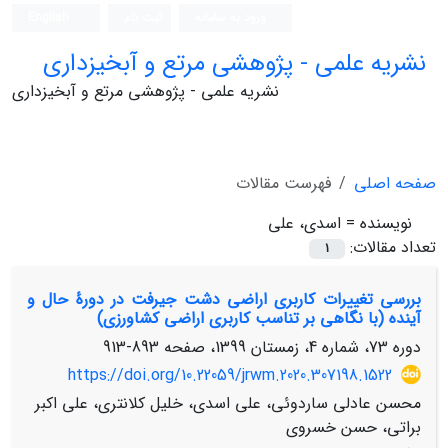
ورود به سامانه
ثبت نام
English
نشریه علمی - پژوهشی مرتع و آبخیزداری
نشریه علمی - پژوهشی مرتع و آبخیزداری
صفحه اصلی
فهرست مقالات
نویسنده =
اسدی، علی
تعداد مقالات:
1
بررسی تغییرات کاربری اراضی دشت جیرفت در دورۀ حال و
آینده (با نگاهی بر تناسب کاربری اراضی کشاورزی)
دوره 73، شماره 4، زمستان 1399، صفحه
893-913
https://doi.org/10.22059/jrwm.2020.307198.1522
محسن عادلی ساردوئی، علی اسدی، خلیل کلانتری، علی اکبر
براتی، حسن خسروی