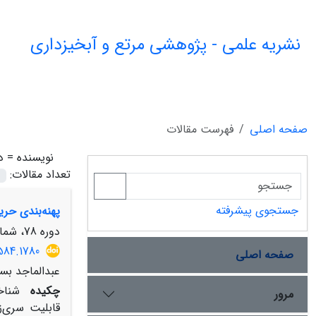
نشریه علمی - پژوهشی مرتع و آبخیزداری
صفحه اصلی
فهرست مقالات
نویسنده =
د
تعداد مقالات:
جستجوی پیشرفته
پهنه‌بندی حر
دوره 78، شماره 1، بهار 1404، صفحه
584.1780
صفحه اصلی
عبدالماجد بست
چکیده
شناخ
مرور