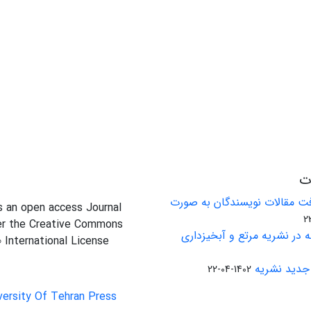
ات
ت مقالات نویسندگان به صورت
is an open access Journal
er the Creative Commons
 در نشریه مرتع و آبخیزداری
0 International License
جدید نشریه
1402-04-22
versity Of Tehran Press