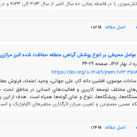
کردستان به 
دی کند و اطلاعات ارزشمندی برای مدیریت پیشگیرانه زمین و تخصیص م
 استفاده شد. به منظور بهبود نتایج طبقه‌بندی شاخص‌های گیاهی،
اصل مقاله
1.82 M
لیمی انتخاب شده، نتایج نقشه‌سازی آتش‌سوزی با داده‌های نقطه‌ای
 عوامل محیطی بر تنوع پوشش گیاهی منطقه حفاظت ‌شده البرز مرکزی
29-44
ل مدلRF در این زمینه است.
https://doi.org/10.22059/jrwm.2023.351
سادات موسوی، افشین دانه کار، علی جهانی، وحید اعتماد، فرنوش عطا
های مختلف توسعه کاربری و فعالیت‌های انسانی در مناطق تحت حف
ستگاه‌ها، رویشگاه‌ها، تنوع و غنای گونه‌ها همراه است. هدف از این
بکه عصبی مصنوعی و تعیین میزان اثرگذاری متغیرهای اکولوژیک و انس
بوط به خاک و پوشش گیاهی بر نمونه‌های برداشت شده، انجام شد. در
استفاده از 18 متغیر ورودی شامل متغیرهای فیزیکی و شیمیایی خاک، متغیر
اصل مقاله
1.24 M