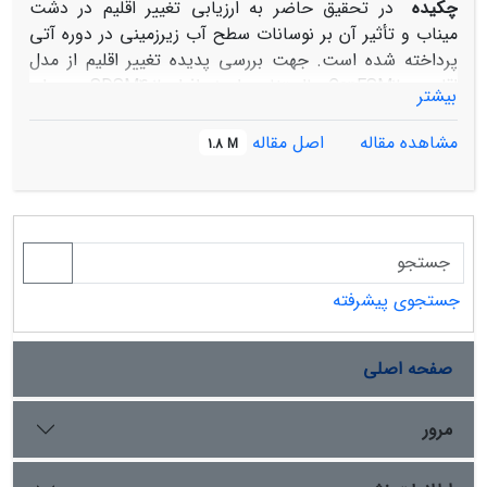
چکیده
در تحقیق حاضر به ارزیابی تغییر اقلیم در دشت
میناب و تأثیر آن بر نوسانات سطح آب زیرزمینی در دوره آتی
پرداخته شده است. جهت بررسی پدیده تغییر اقلیم از مدل
اقلیمی CanESM2 با‌استفاده از نرم‌افزار SDSM4.2 و برای
بیشتر
مدل‌سازی کمی تأثیر پدیده تغییر اقلیم بر منابع آب زیرزمینی از
نرم‌افزار GMS10.0.5 تحت سناریوهای انتشار RCP2.6،
مشاهده مقاله
اصل مقاله
1.8 M
RCP4.5 و RCP8.5 استقاده شد. نتایج حاصل از بررسی
پدیده تغییر اقلیم در دوره آتی در سناریوها ی ذکر شده نشان
داد که به‌ترتیب دما به میزان 88/1، 60/2 و 28/4 درجه
سانتی‌گراد افزایش و بارش به میزان 19/34، 08/42 و 43/59
درصد نسبت به حالت پایه کاهش می‌یابد. نتایج اعمال
سناریوهای اقلیمی با‌استفاده از مدل آب زیر‌زمینی نشان داد که
جستجوی پیشرفته
به دلیل کاهش بارندگی در این دوره، در سناریوهای مذکور
متوسط تراز سطح آب زیرزمینی در دوره‌های آتی 1398، 1403،
صفحه اصلی
1408 و 1414 نسبت به تراز سطح آب در سال پایه (1383-1382)
به ترتیب در سناریو RCP2.6 برابر با 99/13-، 003/19-، 70/22-
و 61/25- متر در سال برای سناریو RCP4.5 به‌ترتیب برابر با
مرور
99/13-، 95/18-، 75/22- و 73/24- متر در سال و برای سناریو
RCP8.5 برای سال‌های مذکور به‌ترتیب برابر با 23/14-،