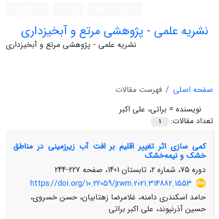
ورود به سامانه
ثبت نام
English
نشریه علمی - پژوهشی مرتع و آبخیزداری
نشریه علمی - پژوهشی مرتع و آبخیزداری
صفحه اصلی
فهرست مقالات
نویسنده =
براتی، علی اکبر
تعداد مقالات:
1
کمی سازی اثر تغییر اقلیم بر افت آب زیر‌زمینی در مناطق
خشک و نیمه‌خشک
دوره 75، شماره 2، تابستان 1401، صفحه
227-244
https://doi.org/10.22059/jrwm.2021.314882.1553
حامد اسکندری دامنه، غلامرضا زهتابیان، حسن خسروی،
حسین آذرنیوند، علی اکبر براتی