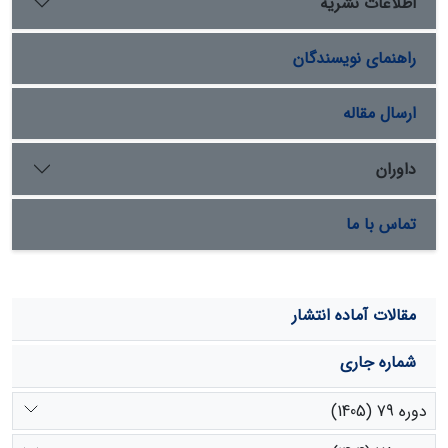
اطلاعات نشریه
22/19-، 003/22- و 46/25- متر برآورد شد. این کاهش بارندگی
و افزایش دما حاصل از تغییرات اقلیمی و به دنبال آن افزایش
راهنمای نویسندگان
بهره‌برداری از سطح آب زیرزمینی برای مصارف متعدد باعث
کاهش روز افزون منابع آب زیرزمینی شده است لذا توصیه
می‌گردد برنامه‌ریزان راهکارهای لازم برای سازگاری با شرایط
ارسال مقاله
آب و هوایی جدید و کمبود آب در این منطقه اتخاذ نمایند.
داوران
تماس با ما
مقالات آماده انتشار
شماره جاری
دوره 79 (1405)