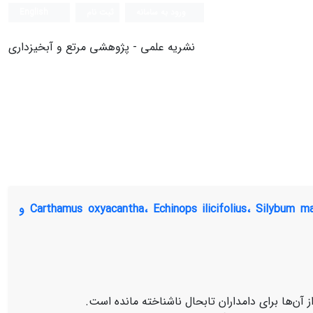
ورود به سامانه
ثبت نام
English
نشریه علمی - پژوهشی مرتع و آبخیزداری
ترکیبات شیمایی-معدنی، قابلیت هضم و ظرفیت بافری گونه‌های مرتعی Carthamus oxyacantha، Echinops ilicifolius، Silybum marianum و
آن‌ها برای دامداران تابحال ناشناخته مانده است.