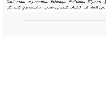
مل
Silybum
،
Echinops ilicifolius
،
Carthamus oxyacantha
ب طرح کاملاً تصادفی انجام شد. ترکیبات شیمیایی-معدنی، فراسنجه‌های تولید گاز،
ظرفیت بافری و برخی پارامترهای تخمیر شکمبه‌ای در شرایط آزمایشگاهی تعیین شدند. کمترین مقدار الیاف نامحلول در شویندۀ خنثی (41/16 درصد) و
Eremurus luteus
بود (0001/0>P).
Silybum
مشاهده شد (0001/0>P). بیشترین مقدار کلسیم (42/30
000>P). بالاترین مقدار نیتروژن، پتاسیم، سدیم، منیزیم، آهن، روی، منگنز و کبالت
Carthamus oxyacantha
تا 84/9
Eremu
دارای بیشترین قابلیت هضم مادۀ خشک (15/73 درصد) و
3-
10) بود (0001/0>P). مقدار pH گیاه از 36/5 برای
Eremurus
هار گونۀ مرتعی مورد مطالعه، براحتی می‌توانند بخشی از نیازهای
رامترهای اندازه‌گیری شده،
Eremurus luteus
دارای بالاترین ارزش