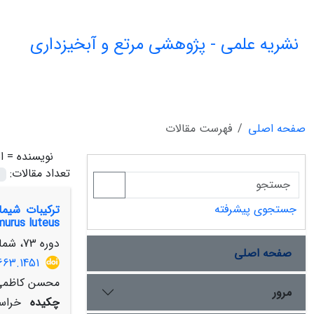
نشریه علمی - پژوهشی مرتع و آبخیزداری
صفحه اصلی
فهرست مقالات
نویسنده =
ا
تعداد مقالات:
جستجوی پیشرفته
murus luteus
دوره 73، شماره 3، پاییز 1399، صفحه
صفحه اصلی
663.1451
محسن کاظمی، 
مرور
چکیده
خراسا