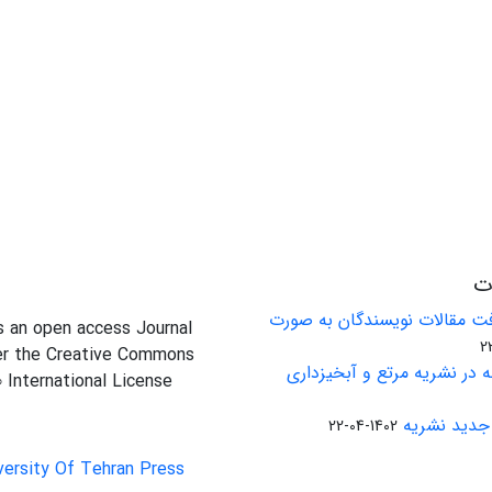
ات
ت مقالات نویسندگان به صورت
is an open access Journal
er the Creative Commons
 در نشریه مرتع و آبخیزداری
0 International License
جدید نشریه
1402-04-22
versity Of Tehran Press