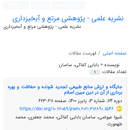
ورود به سامانه
ثبت نام
English
نشریه علمی - پژوهشی مرتع و آبخیزداری
نشریه علمی - پژوهشی مرتع و آبخیزداری
صفحه اصلی
فهرست مقالات
نویسنده =
بابایی کفاکی، ساسان
تعداد مقالات:
1
جایگاه و ارزش منابع طبیعی تجدید شونده و حفاظت و بهره
برداری از آن در دین مبین اسلام
دوره 74، شماره 3، پاییز 1400، صفحه
611-623
https://doi.org/10.22059/jrwm.2021.312890.1546
شیوا عیوضی، ساسان بابایی کفاکی، محمد جعفری، محمد
طهمورث