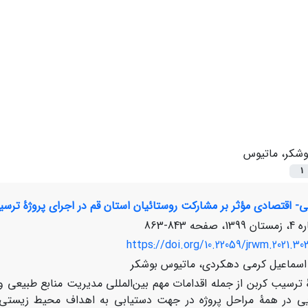
وشکر، ماتیوس
1
ی- اقتصادی مؤثر بر مشارکت روستائیان استان قم در اجرای پروژۀ ترس
843-863
https://doi.org/10.22059/jrwm.2021.30
اسماعیل کرمی دهکردی، ماتیوس بوشکر
 ترسیب کربن از جمله اقدامات مهم بین‌المللی مدیریت منابع طبیعی 
یی در همۀ مراحل پروژه در جهت دستیابی به اهداف محیط زیستی، 