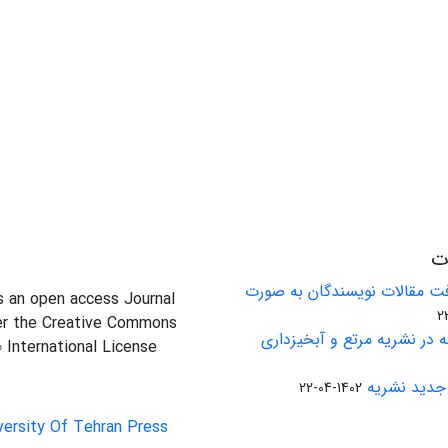
ات
ت مقالات نویسندگان به صورت
is an open access Journal
er the Creative Commons
 در نشریه مرتع و آبخیزداری
0 International License
جدید نشریه
1402-04-22
versity Of Tehran Press