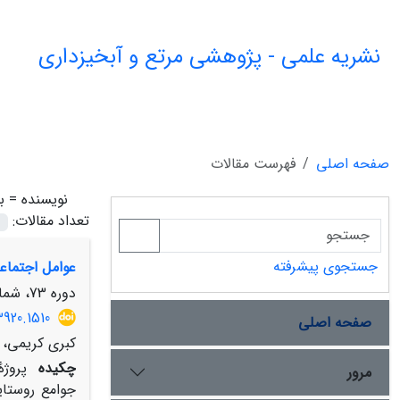
نشریه علمی - پژوهشی مرتع و آبخیزداری
صفحه اصلی
فهرست مقالات
نویسنده =
ب
تعداد مقالات:
جستجوی پیشرفته
عوامل اجتماع
دوره 73، شماره 4، زمستان 1399، صفحه
3920.1510
صفحه اصلی
کبری کریمی، 
چکیده
پروژۀ
مرور
جوامع روستا