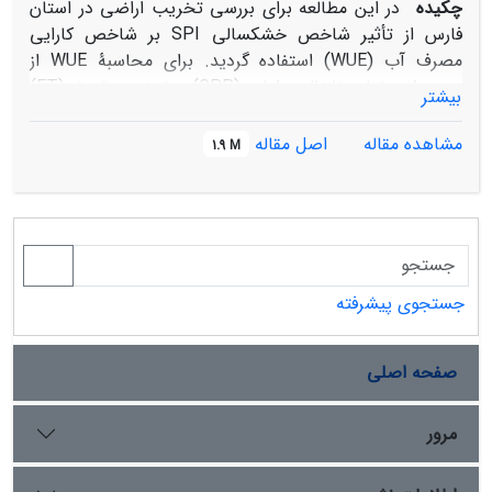
چکیده
در این مطالعه برای بررسی تخریب اراضی در استان
فارس از تأثیر شاخص خشکسالی SPI بر شاخص کارایی
مصرف آب (WUE) استفاده گردید. برای محاسبۀ WUE از
محصولات تولید ناخالص اولیه (GPP) و تبخیر و تعرق (ET)
بیشتر
حاصل از سنجندۀ مودیس استفاده شد و از داده‌های بارندگی
ایستگاه‌های هواشناسی، شاخص خشکسالی SPI محاسبه
مشاهده مقاله
اصل مقاله
1.9 M
گردید. سپس روند تغییرات شاخص GPP، ET، WUE و SPI
در بازۀ زمانی 2017-2001 با استفاده از رگرسیون خطی محاسبه و
به‌دنبال آن، از عکس‌العمل شاخص WUE به خشکسالی،
تخریب اراضی و بیابان‌زایی در کاربری‌های مختلف، با استفاده
از آنالیز همبستگی مورد ارزیابی قرار گرفت. نتایج نشان داد که
شاخص‌های ET، GPP، WUE و خشکسالی در این بازۀ زمانی
جستجوی پیشرفته
17 ساله به ترتیب 25/75 ،9/29، 51/78 و 23/67 درصد
افزایش یافته‌اند. بررسی تأثیر خشکسالی بر WUE در
صفحه اصلی
کاربری‌های اراضی کشاورزی و گراسلند نشان داد که رابطۀ
مثبت بین این دو شاخص به ترتیب در 9/75 و 87 درصد از
این کاربری‌ها دیده می‌شود که از این مقادیر به‌ترتیب 7/4 و
مرور
6/7 درصد رابطۀ معنی‌داری را نشان می‌‌دهد، این درحالی
است که در مابقی مساحت این کاربری‌ها این اثرگذاری منفی