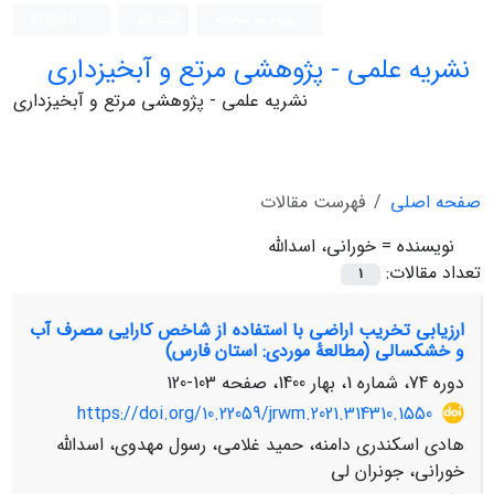
ورود به سامانه
ثبت نام
English
نشریه علمی - پژوهشی مرتع و آبخیزداری
نشریه علمی - پژوهشی مرتع و آبخیزداری
صفحه اصلی
فهرست مقالات
نویسنده =
خورانی، اسدالله
تعداد مقالات:
1
ارزیابی تخریب اراضی با استفاده از شاخص کارایی مصرف آب
و خشکسالی (مطالعۀ موردی: استان فارس)
دوره 74، شماره 1، بهار 1400، صفحه
103-120
https://doi.org/10.22059/jrwm.2021.314310.1550
هادی اسکندری دامنه، حمید غلامی، رسول مهدوی، اسدالله
خورانی، جونران لی