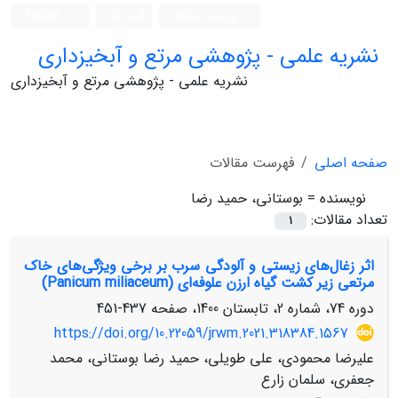
ورود به سامانه
ثبت نام
English
نشریه علمی - پژوهشی مرتع و آبخیزداری
نشریه علمی - پژوهشی مرتع و آبخیزداری
صفحه اصلی
فهرست مقالات
نویسنده =
بوستانی، حمید رضا
تعداد مقالات:
1
اثر زغال‌های زیستی و آلودگی سرب بر برخی ویژگی‌های خاک
مرتعی زیر کشت گیاه ارزن علوفه‌ای (Panicum miliaceum)
دوره 74، شماره 2، تابستان 1400، صفحه
437-451
https://doi.org/10.22059/jrwm.2021.318384.1567
علیرضا محمودی، علی طویلی، حمید رضا بوستانی، محمد
جعفری، سلمان زارع