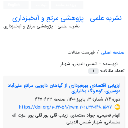
ورود به سامانه
ثبت نام
English
نشریه علمی - پژوهشی مرتع و آبخیزداری
نشریه علمی - پژوهشی مرتع و آبخیزداری
صفحه اصلی
فهرست مقالات
نویسنده =
شمس الدینی، شهباز
تعداد مقالات:
1
ارزیابی اقتصادی بهره‌‌برداری از گیاهان دارویی مراتع علی‌آباد
موسیری، کوهرنگ بختیاری
دوره 74، شماره 3، پاییز 1400، صفحه
633-647
https://doi.org/10.22059/jrwm.2021.320148.1577
الهام فخیمی، جواد معتمدی، زینب قلی پور قلی پور، عزت اله
سلیمانی، شهباز شمس الدینی