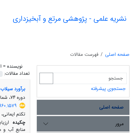
نشریه علمی - پژوهشی مرتع و آبخیزداری
صفحه اصلی
فهرست مقالات
نویسنده =
ا
تعداد مقالات:
جستجوی پیشرفته
برآورد سیلاب 
دوره 74، شماره 3، پاییز 1400، صفحه
960.1579
صفحه اصلی
تکتم ایمانی، 
چکیده
ارزی
مرور
منابع آب و ه