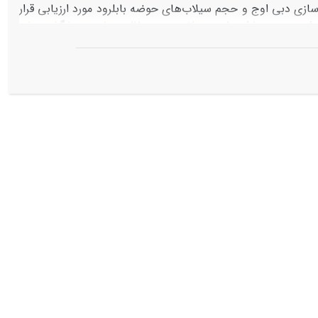
اشند. از این رو، در مطالعه حاضر مدل WMS11.0 جهت شبیه‌سازی دبی اوج و حجم سیلاب‌های حوضه بابلرود مورد ارزیابی قرار
دل به ترتیب از 3 و 2 رخداد بارش استفاده شد. سپس باران طرح منطقه مورد مطالعه، با دوره بازگشت‌های
مختلف (2، 5، 10، 25، 50، 100 و 500 ساله) تعیین و سیلاب ناشی از این بارش‌ها شبیه‌سازی گردید. نتایج نشان داد که مدل WMS می تواند با دقت
بی اوج (با خطای حدود 5 درصد) و حجم سیلاب (با خطای کمتر از 26 درصد) را برآورد کند. اما مدل قادر نبود شکل هیدروگراف را با دقت
خیلی خوبی شبیه‌سازی نماید. همچنین مشخص شد که دبی اوج و حجم سیلاب ناشی از بارش‌های طرح 2 تا 500 ساله، به ترتیب بین 50 تا 300