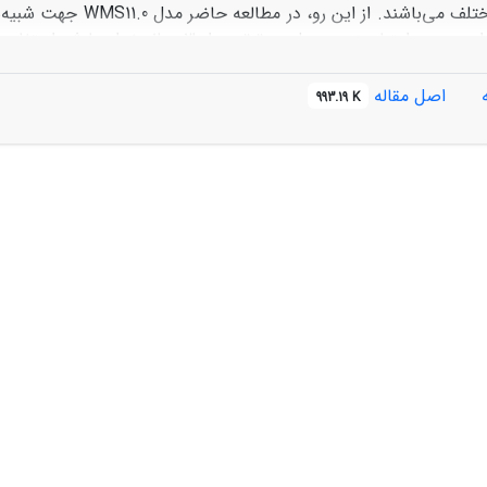
پارامترهای مختلف می‌ب
گرفت. برای واسنجی و اعتبارسنجی م
خوبی د
اصل مقاله
993.19 K
رمکعب متغیر می‌باشد.