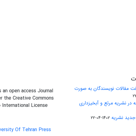
ات
ت مقالات نویسندگان به صورت
is an open access Journal
er the Creative Commons
 در نشریه مرتع و آبخیزداری
0 International License
جدید نشریه
1402-04-22
versity Of Tehran Press