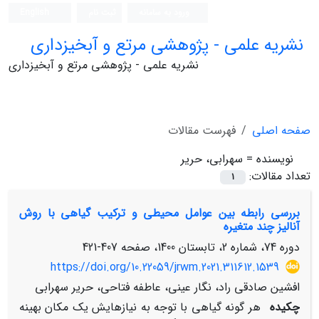
ورود به سامانه
ثبت نام
English
نشریه علمی - پژوهشی مرتع و آبخیزداری
نشریه علمی - پژوهشی مرتع و آبخیزداری
صفحه اصلی
فهرست مقالات
نویسنده =
سهرابی، حریر
تعداد مقالات:
1
بررسی رابطه بین عوامل محیطی و ترکیب گیاهی با روش
آنالیز چند متغیره
دوره 74، شماره 2، تابستان 1400، صفحه
407-421
https://doi.org/10.22059/jrwm.2021.311612.1539
افشین صادقی راد، نگار عینی، عاطفه فتاحی، حریر سهرابی
چکیده
هر گونه گیاهی با توجه به نیازهایش یک مکان بهینه