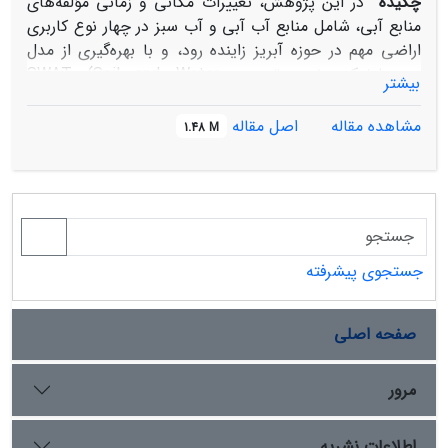
چکیده
در این پژوهش، تغییرات مکانی و زمانی مؤلفه‌های
منابع آبی، شامل منابع آب آبی و آب سبز در چهار نوع کاربری
اراضی مهم در حوزه آبریز زاینده رود، و با بهره‌گیری از مدل
هیدرولوژیکی نیمه توزیعی SWAT (Soil and Water
بیشتر
Assessment Tool) و کامل ترین مجموعه داده توسعه داده
شده برای این حوضه، در بازه زمانی 20 ساله (شامل چهار بازه
مشاهده مقاله
اصل مقاله
1.48 M
5 ساله) مورد بررسی قرار گرفت. با توجه به توانایی بالای مدل
SWAT در امر شبیه‌سازی پارامترهای اقلیمی و رواناب سطحی،
کمترین مقدار میانگین پنج ساله آب آبی، جریانِ آبِ سبز و
ذخیره آبِ سبز در سطح حوضه، به ترتیب در دوره‌ چهارم، 2014-
2010 (حدود 15 میلیمتر)، دوره دوم، 2004-2000 (26 میلیمتر) و
دوره‌ اول، 1999-1995 (30 میلیمتر) مشاهده شد. از دگرسوی
جستجوی پیشرفته
میانگین مقادیر مؤلفه‌ی آبِ آبی و مؤلفه جریانِ آبِ سبز و
ذخیره آبِ سبز در بخش‌های غربی حوضه بیشتر از بخش‌های
صفحه اصلی
شرقی حوضه برآورد گردید. از دیگر یافته‌های این پژوهش،
تأثیرپذیری مقادیر مؤلفه‌های منابع آبِ آبی، ذخیره آبِ سبز و
مقادیر مؤلفه‌‌ی جریانِ آبِ سبز از مقادیر بارش و تغییرات آن‌ها
مرور
در انواع کاربری اراضی می‌باشند. بدین ترتیب که بیشینه آبِ
آبی در اراضی جنگل و کشاورزی آبی، بیشترین تغییرات جریان
اطلاعات نشریه