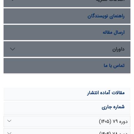
آب سبز در اراضی کشاورزی آبی و دیم و کمینه ذخیره آب سبز
در اراضی مرتعی مشاهده گردید. شناخت منابع آب موجود،
راهنمای نویسندگان
پتانسیل‌های آبی و نقاط بحرانی در یک منطقه، امکان
مدیریت جامع منابع آب و برنامه‌ریزی‌های بلندمدت را میسر
می‌گردد.
ارسال مقاله
داوران
تماس با ما
مقالات آماده انتشار
شماره جاری
دوره 79 (1405)