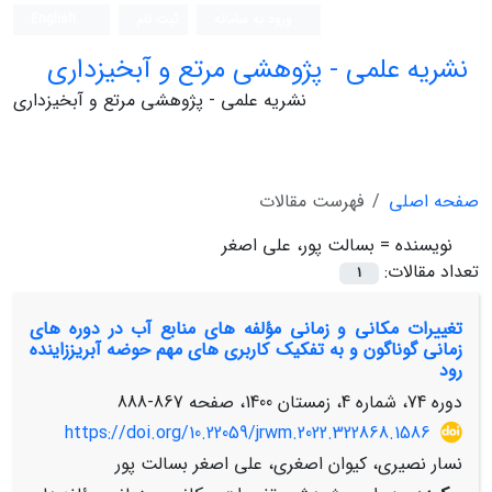
ورود به سامانه
ثبت نام
English
نشریه علمی - پژوهشی مرتع و آبخیزداری
نشریه علمی - پژوهشی مرتع و آبخیزداری
صفحه اصلی
فهرست مقالات
نویسنده =
بسالت پور، علی اصغر
تعداد مقالات:
1
تغییرات مکانی و زمانی مؤلفه های منابع آب در دوره های
زمانی گوناگون و به تفکیک کاربری های مهم حوضه آبریززاینده
رود
دوره 74، شماره 4، زمستان 1400، صفحه
867-888
https://doi.org/10.22059/jrwm.2022.322868.1586
نسار نصیری، کیوان اصغری، علی اصغر بسالت پور