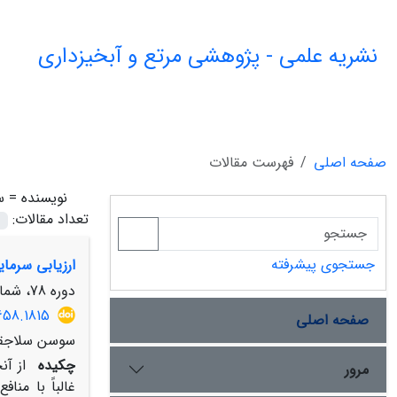
نشریه علمی - پژوهشی مرتع و آبخیزداری
صفحه اصلی
فهرست مقالات
نویسنده =
س
تعداد مقالات:
جستجوی پیشرفته
ارزیابی سرما
دوره 78، شماره 2، بهار 1404، صفحه
658.1815
صفحه اصلی
سوسن سلاجقه،
چکیده
از آن
مرور
غالباً با منا