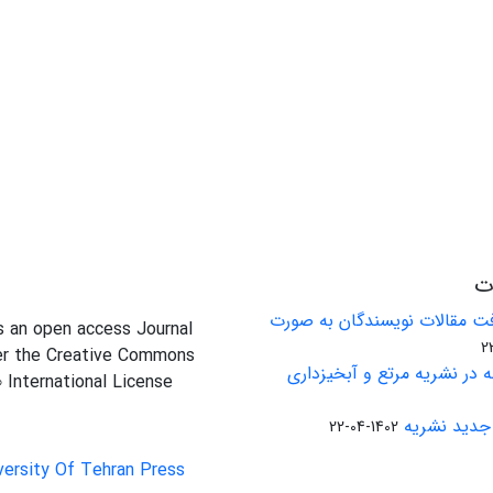
ات
ت مقالات نویسندگان به صورت
is an open access Journal
er the Creative Commons
 در نشریه مرتع و آبخیزداری
0 International License
جدید نشریه
1402-04-22
versity Of Tehran Press