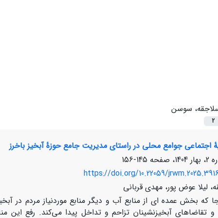
لاجقه، سوسن
2
یۀ اجتماعی جوامع محلی در راستای مدیریت جامع حوزۀ آبخیز باخرز
145-156
https://doi.org/10.22059/jrwm.2025.391
 لیلا عوض پور، مهدی قربانی
جا که بخش عمده ای از منابع آب و دیگر منابع موردنیاز مردم در آبخی
فع و تقاضاهای آبخیزنشینان تزاحم و تداخل پیدا می‌‌کند. رفع این م