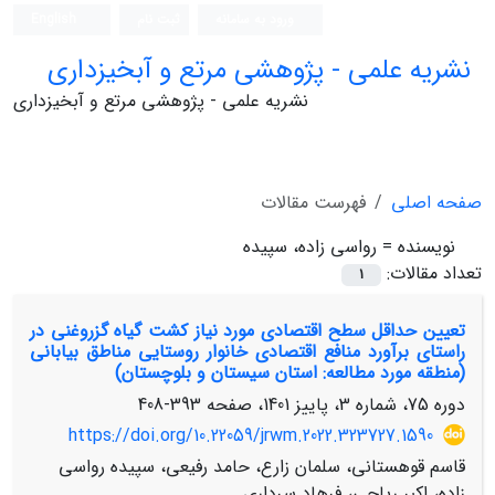
ورود به سامانه
ثبت نام
English
نشریه علمی - پژوهشی مرتع و آبخیزداری
نشریه علمی - پژوهشی مرتع و آبخیزداری
صفحه اصلی
فهرست مقالات
نویسنده =
رواسی زاده، سپیده
تعداد مقالات:
1
تعیین حداقل سطح اقتصادی مورد نیاز کشت گیاه گزروغنی در
راستای برآورد منافع اقتصادی خانوار روستایی مناطق بیابانی
(منطقه مورد مطالعه: استان سیستان و بلوچستان)
دوره 75، شماره 3، پاییز 1401، صفحه
393-408
https://doi.org/10.22059/jrwm.2022.323727.1590
قاسم قوهستانی، سلمان زارع، حامد رفیعی، سپیده رواسی
زاده، اکبر ریاحی، فرهاد سرداری