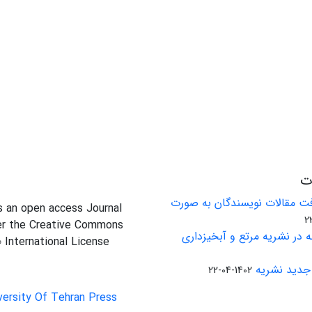
ات
ت مقالات نویسندگان به صورت
is an open access Journal
er the Creative Commons
 در نشریه مرتع و آبخیزداری
0 International License
جدید نشریه
1402-04-22
versity Of Tehran Press