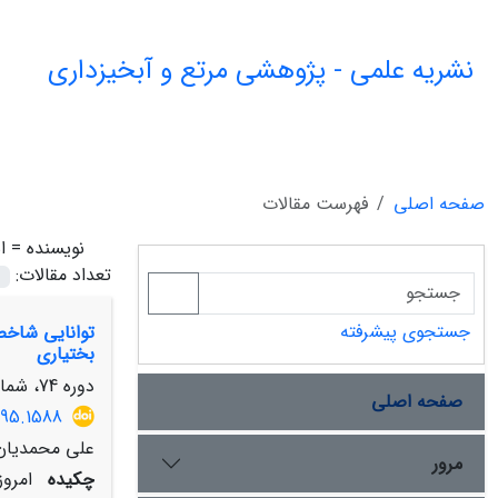
نشریه علمی - پژوهشی مرتع و آبخیزداری
صفحه اصلی
فهرست مقالات
نویسنده =
ا
تعداد مقالات:
جستجوی پیشرفته
توانایی شاخص
بختیاری
دوره 74، شماره 4، زمستان 1400، صفحه
صفحه اصلی
095.1588
علی محمدیان،
مرور
چکیده
امروز