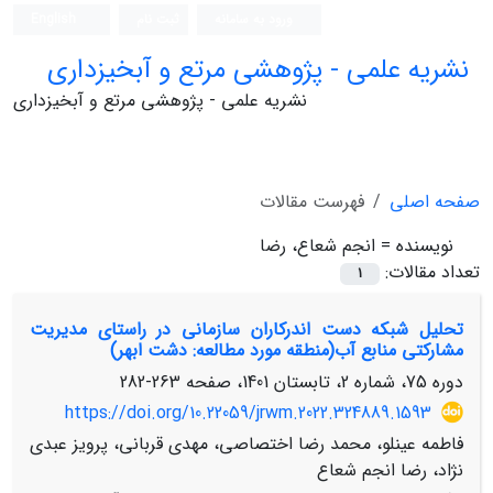
ورود به سامانه
ثبت نام
English
نشریه علمی - پژوهشی مرتع و آبخیزداری
نشریه علمی - پژوهشی مرتع و آبخیزداری
صفحه اصلی
فهرست مقالات
نویسنده =
انجم شعاع، رضا
تعداد مقالات:
1
تحلیل شبکه دست اندرکاران سازمانی در راستای مدیریت
مشارکتی منابع آب(منطقه مورد مطالعه: دشت ابهر)
دوره 75، شماره 2، تابستان 1401، صفحه
263-282
https://doi.org/10.22059/jrwm.2022.324889.1593
فاطمه عینلو، محمد رضا اختصاصی، مهدی قربانی، پرویز عبدی
نژاد، رضا انجم شعاع