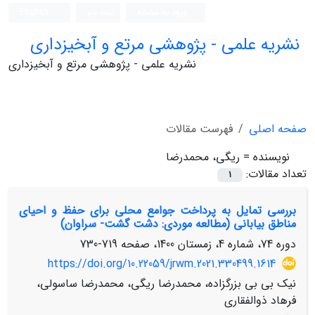
ورود به سامانه
ثبت نام
English
نشریه علمی - پژوهشی مرتع و آبخیزداری
نشریه علمی - پژوهشی مرتع و آبخیزداری
صفحه اصلی
فهرست مقالات
نویسنده =
ریگی، محمدرضا
تعداد مقالات:
1
بررسی تمایل به پرداخت جوامع محلی برای حفظ و احیای
مناطق بیابانی (مطالعه موردی: دشت گشت- سراوان)
دوره 74، شماره 4، زمستان 1400، صفحه
719-730
https://doi.org/10.22059/jrwm.2021.330499.1614
نیک بی بی بزرگزاده، محمدرضا ریگی، محمدرضا ساسولی،
فرهاد ذوالفقاری