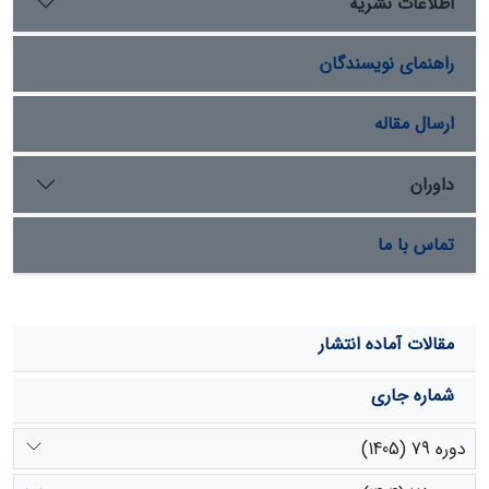
اطلاعات نشریه
همچنین متغیرهای وجود یک سازمان مدیریتی جهت
مشارکت، آشنایی با محیط‌زیست، داشتن سواد زیست‌محیطی
راهنمای نویسندگان
و حمایت‌های مالی دولت از طرح‌ها، اثر مثبت و معنی‌داری بر
تمایل به پرداخت افراد جهت حفاظت از دشت گشت دارند.
میانگین تمایل به پرداخت ماهیانه افراد در سال 1398، ۱۱۳۸90
ارسال مقاله
ریال به ازای هر فرد به‌دست آمد.
داوران
تماس با ما
مقالات آماده انتشار
شماره جاری
دوره 79 (1405)