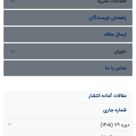
اطلاعات نشریه
همچنین متغیرهای وجود یک سازمان مدیریتی جهت
مشارکت، آشنایی با محیط‌زیست، داشتن سواد زیست‌محیطی
راهنمای نویسندگان
و حمایت‌های مالی دولت از طرح‌ها، اثر مثبت و معنی‌داری بر
تمایل به پرداخت افراد جهت حفاظت از دشت گشت دارند.
میانگین تمایل به پرداخت ماهیانه افراد در سال 1398، ۱۱۳۸90
ارسال مقاله
ریال به ازای هر فرد به‌دست آمد.
داوران
تماس با ما
مقالات آماده انتشار
شماره جاری
دوره 79 (1405)