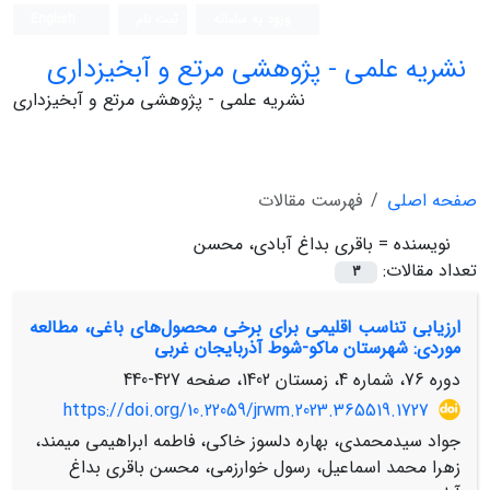
ورود به سامانه
ثبت نام
English
نشریه علمی - پژوهشی مرتع و آبخیزداری
نشریه علمی - پژوهشی مرتع و آبخیزداری
صفحه اصلی
فهرست مقالات
نویسنده =
باقری بداغ آبادی، محسن
تعداد مقالات:
3
ارزیابی تناسب اقلیمی برای برخی محصول‌های باغی، مطالعه
موردی: شهرستان ماکو-شوط آذربایجان غربی
دوره 76، شماره 4، زمستان 1402، صفحه
427-440
https://doi.org/10.22059/jrwm.2023.365519.1727
جواد سیدمحمدی، بهاره دلسوز خاکی، فاطمه ابراهیمی میمند،
زهرا محمد اسماعیل، رسول خوارزمی، محسن باقری بداغ