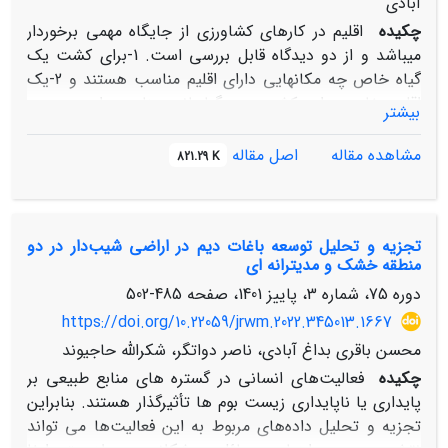
آبادی
چکیده
اقلیم در کارهای کشاورزی از جایگاه مهمی برخوردار
میباشد و از دو دیدگاه قابل بررسی است. 1-برای کشت یک
گیاه خاص چه مکان‎هایی دارای اقلیم مناسب هستند و 2-یک
اقلیم خاص برای کشت چه گیاهانی مناسب است. چون
بیشتر
دیدگاه دوم کمتر مورد توجه قرار گرفته، در این پژوهش با
معرفی روشی استاندارد (روش سایز)، این دیدگاه بررسی شده
مشاهده مقاله
اصل مقاله
821.29 K
است. منطقه مطالعاتی در محدوده شهرستان ماکو قرار دارد.
ارزیابی تناسب اقلیمی به روش عددی و با استفاده از داده‎های
ایستگاه سینوپتیک ماکو برای پسته، بادام، گلابی، آلو، گیلاس
تجزیه و تحلیل توسعه باغات دیم در اراضی شیب‌دار در دو
و آلبالو انجام شد. یافته‌ها نشان دادند بجز پسته که دارای
منطقه خشک و مدیترانه ای
کلاس تناسب اقلیمی کم (S3) می‌باشد، گیاهان دیگر در کلاس
دوره 75، شماره 3، پاییز 1401، صفحه
485-502
تناسب متوسط (S2) قرار می‌گیرند ولی مقدار عددی شاخص
اقلیمی برای هر محصول متفاوت است. روش معرفی شده این
https://doi.org/10.22059/jrwm.2022.345013.1667
امکان را فراهم آورد که افزون بر شناسایی مهم‌ترین عامل‌های
محسن باقری بداغ آبادی، ناصر دواتگر، شکرالله حاجیوند
موثر اقلیمی برای کشت هر گیاه، محدودکننده‌ترین عامل را در
چکیده
فعالیت‌های انسانی در گستره های منابع طبیعی بر
دوره فنولوژی تعیین نمود. چنین یافته‌هایی نشان دادند ارتباط
پایداری یا ناپایداری زیست بوم ها تأثیرگذار هستند. بنابراین
تنگاتنگی بین نوع محصول، دوره فنولوژی، ویژگی‎های اقلیمی و
تجزیه و تحلیل داده‌های مربوط به این فعالیت‌ها می تواند
موقعیت مکانی وجود دارد. بر این اساس می‌توان با در نظر