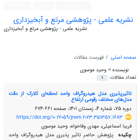
ورود به سامانه
ثبت نام
English
نشریه علمی - پژوهشی مرتع و آبخیزداری
نشریه علمی - پژوهشی مرتع و آبخیزداری
صفحه اصلی
فهرست مقالات
نویسنده =
وحید موسوی
تعداد مقالات:
1
تاثیرپذیری مدل هیدروگراف واحد لحظه‌ای کلارک از دقت
مدل‌های مختلف رقومی ارتفاع
دوره 75، شماره 4، زمستان 1401، صفحه
661-674
https://doi.org/10.22059/jrwm.2023.351357.1683
فریبا اسماعیلی، مهدی وفاخواه، وحید موسوی
چکیده
پژوهش حاضر تاثیر پذیری مدل هیدروگراف واحد