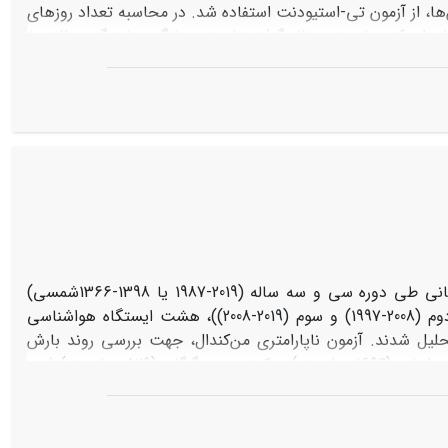
ها، از آزمون تی-استیودنت استفاده شد. در محاسبه تعداد روزهای
ی، به‌ترتیب روزهای با بارش کمتر از 1/0 میلی‌متر و بیش از یک میلی‌متر درنظر گرفته نشدند. میانگین بارندگی سالانه ±
انحراف معیار در کرمانشاه و خرم‌آباد به‌ترتیب 104± 418 و130± 485 میلی‌متر بود و این میانگین، پیش از زوال، در کرمانشاه و خرم‌آباد به‌ترتیب107±
و پس از زوال، به‌ترتیب 95± 390 و 143± 465 میلی‌متر بود. در هیچ‌کدام از ایستگاه‌ها، روندهای بارندگی در مقیاس سالانه و
نیز پیش و پس از زوال معنی‌دار نبود. میانگین تعداد روز خشک سال در کرمانشاه (54/4=ZMK) و خرم‌آباد (25/4=ZMK)، روند معنی‌دار افزایشی
داشت. میانگین بیشترین تعداد روز خشک متوالی سال در کرمانشاه و خرم‌آباد به‌ترتیب 142 (بیشینه: 202) و 145 (بیشینه: 195) روز ثبت شد. روند
بیشینه روزهای خشک متوالی نیز، در مقیاس سالانه و پیش و پس از زوال معنی‌دار نبود. به‌رغم افزایش تعداد روزهای خشک متوالی در کرمانشاه (از 141
پس از زوال، روندهای سالانه معنی‌داری مشاهده نشد. زوال جنگل‌های زاگرس تنها متاثر از
ال نقش داشته است.
این پژوهش با هدف تحلیل روند مشخصه‌های بارش ناحیه رویشی هیرکانی طی دوره سی و سه ساله (2019-1987 یا 1398-1366شمسی)
انجام شد. بارش سالانه، فصلی و نیز در دوره‌های یازده ساله (اول (1997-1987)، دوم (2008-1997) و سوم (2019-2008))، هشت ایستگاه هواشناسی
تحلیل شدند. آزمون ناپارامتری من‌کندال، جهت بررسی روند بارش
استفاده شد. در ناحیه هیرکانی، میانگین بارش سالیانه، 1143 میلی-متر، بیشترین در انزلی (1694 میلی‌متر) و کمترین در گرگان (529 میلی‌متر) ثبت
شد. آزمون من‌کندال، روند بارش سالیانه را در ایستگاه‌ها و در کل ناحیه رویشی، معنی‌دار نشان نداد (مقدار آماره من کندال: 32/0). بارش در دوره‌های
یازده ساله نیز تفاوت ناچیزی داشت (1140 میلی‌متر در دوره اول در مقابل 1146 و 1142 میلی‌متر برای دوره‌های دوم و سوم). بارش و تعداد رخداد
سالیانه، همبستگی مثبت و معنی‌داری را در کلیه ایستگاه‌ها نشان دادند (میانگین ضریب همبستگی در ایستگاه‌ها: 58/0). میانگین تعداد رخدادهای