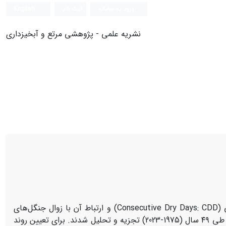
ورود به سامانه
ثبت نام
English
نشریه علمی - پژوهشی مرتع و آبخیزداری
هدف پژوهش، بررسی روندهای بلندمدت بارندگی و روزهای خشک متوالی (Consecutive Dry Days: CDD) و ارتباط آن با زوال جنگل‌های
زاگرس بود. داده‌های روزانه ایستگاه‌های هواشناسی همدیدبانی کرمانشاه و خرم‌آباد طی ۴۹ سال (1975-2023) تجزیه و تحلیل شدند. برای تعیین روند