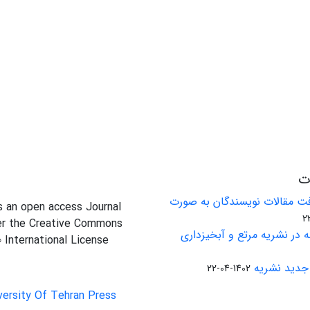
ات
ت مقالات نویسندگان به صورت
is an open access Journal
er the Creative Commons
 در نشریه مرتع و آبخیزداری
0 International License
جدید نشریه
1402-04-22
versity Of Tehran Press