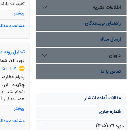
تغییرات بارند
اطلاعات نشریه
بیشتر
راهنمای نویسندگان
مشاهده مقاله
ارسال مقاله
تحلیل روند م
داوران
کاهش بارش نی
دوره 74، شماره 4، زمستان 1400، صفحه
351.1617
تماس با ما
پدرام عطارد، 
چکیده
مقالات آماده انتشار
همدیدبانی آس
بیشتر
شماره جاری
مشاهده مقاله
دوره 79 (1405)