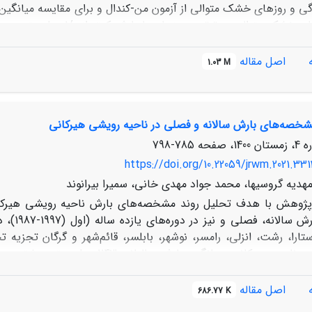
گی و روزهای خشک متوالی از آزمون من-کندال و برای مقایسه میانگین‌
بارانی و روزهای خشک متوال
438 و121± 501 میلی‌متر 
اصل مقاله
1.03 M
شخصه‌های بارش سالانه و فصلی در ناحیه رویشی هیرکانی
به 144 روز) و خرم‌آباد (از 144 به 146 روز تغییر)، در پیش و 
ست و تغییرات همزمان سایر پارامترهای اقلیمی در تسریع فرآیند زو
785-798
https://doi.org/10.22059/jrwm.2021.331
مهدیه گروسیها، محمد جواد مهدی خانی، سمیرا بیرانوند
تارا، رشت، انزلی، رامسر، نوشهر، بابلسر، قائم‌شهر و گرگان تجزیه 
اصل مقاله
686.77 K