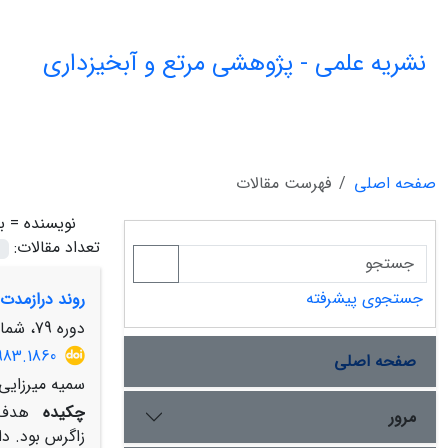
نشریه علمی - پژوهشی مرتع و آبخیزداری
صفحه اصلی
فهرست مقالات
نویسنده =
ب
تعداد مقالات:
جستجوی پیشرفته
روند درازمدت
دوره 79، شماره 2، تابستان 1405، صفحه
983.1860
صفحه اصلی
سمیه میرزایی،
چکیده
مرور