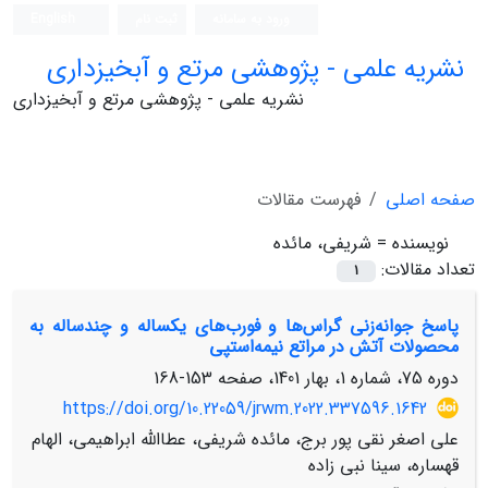
ورود به سامانه
ثبت نام
English
نشریه علمی - پژوهشی مرتع و آبخیزداری
نشریه علمی - پژوهشی مرتع و آبخیزداری
صفحه اصلی
فهرست مقالات
نویسنده =
شریفی، مائده
تعداد مقالات:
1
پاسخ جوانه‌زنی گراس‌ها و فورب‌های یکساله و چندساله به
محصولات آتش در مراتع نیمه‌استپی
دوره 75، شماره 1، بهار 1401، صفحه
153-168
https://doi.org/10.22059/jrwm.2022.337596.1642
علی اصغر نقی پور برج، مائده شریفی، عطاالله ابراهیمی، الهام
قهساره، سینا نبی زاده