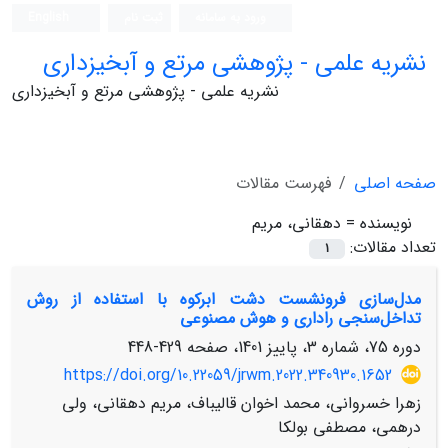
ورود به سامانه
ثبت نام
English
نشریه علمی - پژوهشی مرتع و آبخیزداری
نشریه علمی - پژوهشی مرتع و آبخیزداری
صفحه اصلی
فهرست مقالات
نویسنده =
دهقانی، مریم
تعداد مقالات:
1
مدل‌سازی فرونشست دشت ابرکوه با استفاده از روش
تداخل‌سنجی راداری و هوش مصنوعی
دوره 75، شماره 3، پاییز 1401، صفحه
429-448
https://doi.org/10.22059/jrwm.2022.340930.1652
زهرا خسروانی، محمد اخوان قالیباف، مریم دهقانی، ولی
درهمی، مصطفی بولکا