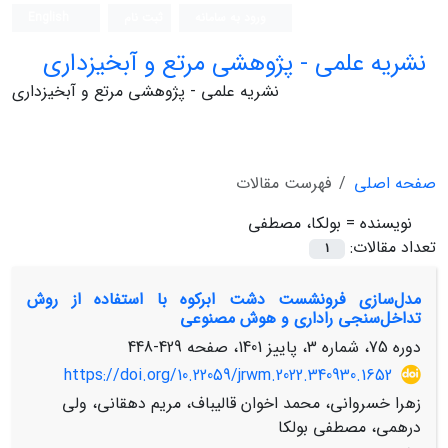
ورود به سامانه
ثبت نام
English
نشریه علمی - پژوهشی مرتع و آبخیزداری
نشریه علمی - پژوهشی مرتع و آبخیزداری
صفحه اصلی
فهرست مقالات
نویسنده =
بولکا، مصطفی
تعداد مقالات:
1
مدل‌سازی فرونشست دشت ابرکوه با استفاده از روش
تداخل‌سنجی راداری و هوش مصنوعی
دوره 75، شماره 3، پاییز 1401، صفحه
429-448
https://doi.org/10.22059/jrwm.2022.340930.1652
زهرا خسروانی، محمد اخوان قالیباف، مریم دهقانی، ولی
درهمی، مصطفی بولکا