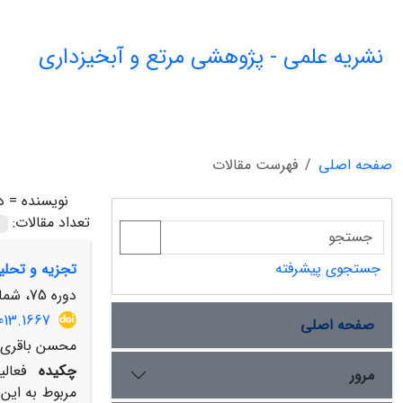
نشریه علمی - پژوهشی مرتع و آبخیزداری
صفحه اصلی
فهرست مقالات
نویسنده =
د
تعداد مقالات:
جستجوی پیشرفته
تجزیه و تحلی
دوره 75، شماره 3، پاییز 1401، صفحه
013.1667
صفحه اصلی
محسن باقری بد
چکیده
فعالی
مرور
مربوط به این