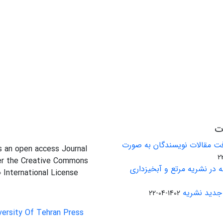
ات
ت مقالات نویسندگان به صورت
is an open access Journal
er the Creative Commons
 در نشریه مرتع و آبخیزداری
0 International License
جدید نشریه
1402-04-22
versity Of Tehran Press