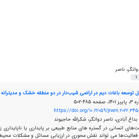
واتگر، ناصر
1
ل توسعه باغات دیم در اراضی شیب‌دار در دو منطقه خشک و مدیترانه 
485-502
https://doi.org/10.22059/jrwm.2022.345
اغ آبادی، ناصر دواتگر، شکرالله حاجیوند
ت‌های انسانی در گستره های منابع طبیعی بر پایداری یا ناپایداری ز
 فعالیت‌ها می تواند نقش محوری در ارزیابی مسائل و مشکلات محیط‌زی