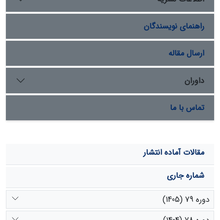
نتایج اجرای مدل‏ حداکثر آنتروپی، عوامل بارش سالیانه،
سنگ‏شناسی، فاصله از جاده و آبراهه، به ترتیب بیشترین
راهنمای نویسندگان
اهمیت را در رخداد زمین‏لغزش‏ها دارند. در هر دو مدل، بیش از
50 درصد زمین‏لغزش‏ها در رده‏های حساسیت زیاد و خیلی‏زیاد رخ
داده‏اند. نهایتاً نتایج اعتبارسنجی مدل‏ها نشان داد مدل
ارسال مقاله
دمپسترشفر با شاخص AUC-ROC معادل 95/0 و دقت
طبقه‏بندی با شاخص FR&SCAI بالاتر، کارآمدی و مطلوبیت
داوران
بیشتری برای پهنه‎‏بندی، مدل‏سازی و پیش‏بینی رخداد
زمین‏لغزش‏ها در منطقه مورد مطالعه دارا می‏باشد.
تماس با ما
مقالات آماده انتشار
شماره جاری
دوره 79 (1405)