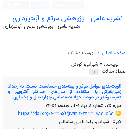
ورود به سامانه
ثبت نام
English
نشریه علمی - پژوهشی مرتع و آبخیزداری
نشریه علمی - پژوهشی مرتع و آبخیزداری
صفحه اصلی
فهرست مقالات
نویسنده =
شیرانی، کورش
تعداد مقالات:
1
الویت‌بندی عوامل موثر و پهنه‌بندی حساسیت نسبت به رخداد
زمین‌لغزش با استفاده از مدل‌های حداکثر آنتروپی و
دمپسترشفر در حوضه دوآب‌صمصامی چهارمحال و بختیاری
دوره 75، شماره 1، بهار 1401، صفحه
51-72
https://doi.org/10.22059/jrwm.2022.324882.1592
کورش شیرانی، رضا نادری سامانی