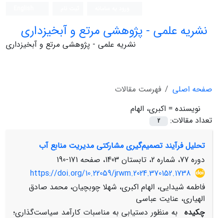
ورود به سامانه
ثبت نام
English
نشریه علمی - پژوهشی مرتع و آبخیزداری
نشریه علمی - پژوهشی مرتع و آبخیزداری
صفحه اصلی
فهرست مقالات
نویسنده =
اکبری، الهام
تعداد مقالات:
2
تحلیل فرآیند تصمیم‌گیری مشارکتی مدیریت منابع آب
دوره 77، شماره 2، تابستان 1403، صفحه
171-190
https://doi.org/10.22059/jrwm.2024.370152.1738
فاطمه شیدایی، الهام اکبری، شهلا چوبچیان، محمد صادق
الهیاری، عنایت عباسی
چکیده
به منظور دستیابی به مناسبات کارآمد سیاست‌گذاری؛