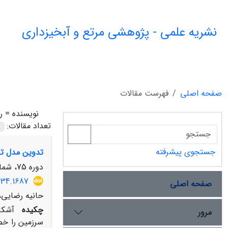
نشریه علمی - پژوهشی مرتع و آبخیزداری
صفحه اصلی
فهرست مقالات
نویسنده =
ر
تعداد مقالات:
جستجوی پیشرفته
تدوین مدل تل
دوره 75، شماره 4، زمستان 1401، صفحه
534.1687
صفحه اصلی
حانیه رضایی، 
چکیده
آشکا
مرور
سرزمین را خص