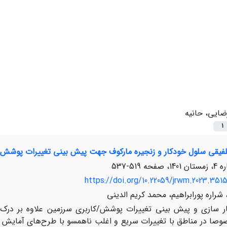
ضایی، حانیه
1
فیقی سلول خودکار و زنجیره مارکوف جهت پیش بینی تغییرات پوشش/ک
519-537
https://doi.org/10.22059/jrwm.2023.351
شراره پورابراهیم، محمد کریم الدینی
ر سازی و پیش بینی تغییرات پوشش/کاربری سرزمین علاوه بر درک 
وصا در مناطق با تغییرات سریع و اغلب ناهمسو با طرح‌های آمایش س