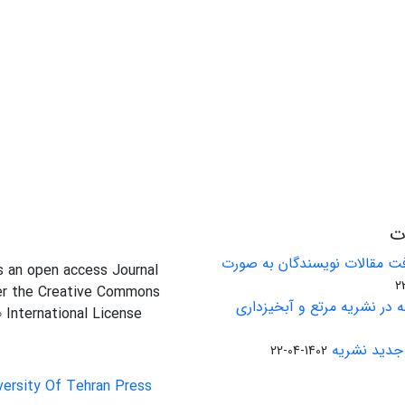
ات
ت مقالات نویسندگان به صورت
is an open access Journal
er the Creative Commons
 در نشریه مرتع و آبخیزداری
0 International License
جدید نشریه
1402-04-22
versity Of Tehran Press