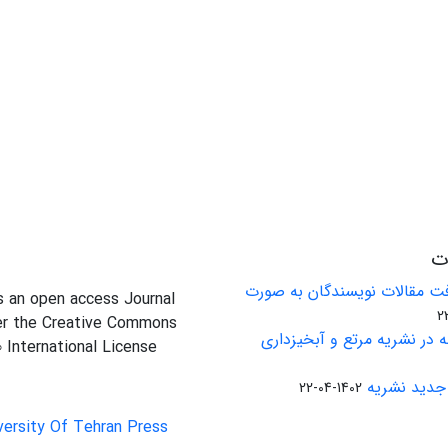
ات
ت مقالات نویسندگان به صورت
is an open access Journal
er the Creative Commons
 در نشریه مرتع و آبخیزداری
0 International License
جدید نشریه
1402-04-22
versity Of Tehran Press