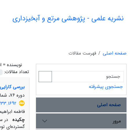
نشریه علمی - پژوهشی مرتع و آبخیزداری
صفحه اصلی
فهرست مقالات
نویسنده =
ا
تعداد مقالات:
جستجوی پیشرفته
بررسی کارایی 
دوره 76، شماره 2، تابستان 1402، صفحه
333.1692
صفحه اصلی
فاطمه ابراهیم
چکیده
در س
مرور
گسترده‌ای تو