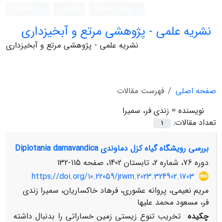
ورود به سامانه
ثبت نام
English
نشریه علمی - پژوهشی مرتع و آبخیزداری
نشریه علمی - پژوهشی مرتع و آبخیزداری
صفحه اصلی
فهرست مقالات
نویسنده =
زندی فر، سمیرا
تعداد مقالات:
1
بررسی رویشگاه گیاه کزل دماوندی ‏Diplotania damavandica
دوره 76، شماره 2، تابستان 1402، صفحه
115-132
https://doi.org/10.22059/jrwm.2023.324902.1703
مریم نعیمی، پروانه عشوری، فرهاد خاکساریان، سمیرا زندی
فر، مسعود محمد علیها
چکیده
تخریب تنوع زیستی زمین خساراتی را بدنبال داشته